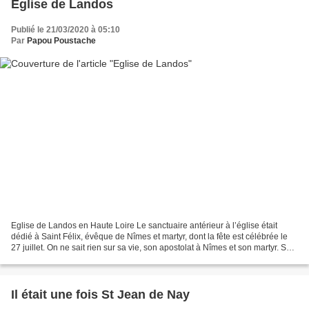
Eglise de Landos
Publié le 21/03/2020 à 05:10
Par
Papou Poustache
Eglise de Landos en Haute Loire Le sanctuaire antérieur à l’église était
dédié à Saint Félix, évêque de Nîmes et martyr, dont la fête est célébrée le
27 juillet. On ne sait rien sur sa vie, son apostolat à Nîmes et son martyr. Son
existence est même parfois...
Il était une fois St Jean de Nay