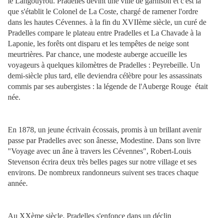
le Langouyrou. Pradelles devint une ville de garnison et c'est là
que s'établit le Colonel de La Coste, chargé de ramener l'ordre
dans les hautes Cévennes. à la fin du XVIIème siècle, un curé de
Pradelles compare le plateau entre Pradelles et La Chavade à la
Laponie, les forêts ont disparu et les tempêtes de neige sont
meurtrières. Par chance, une modeste auberge accueille les
voyageurs à quelques kilomètres de Pradelles : Peyrebeille. Un
demi-siècle plus tard, elle deviendra célèbre pour les assassinats
commis par ses aubergistes : la légende de l'Auberge Rouge était
née.
En 1878, un jeune écrivain écossais, promis à un brillant avenir
passe par Pradelles avec son ânesse, Modestine. Dans son livre
"Voyage avec un âne à travers les Cévennes", Robert-Louis
Stevenson écrira deux très belles pages sur notre village et ses
environs. De nombreux randonneurs suivent ses traces chaque
année.
Au XXème siècle, Pradelles s'enfonce dans un déclin