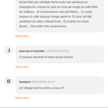
foirail était une véritable ferme,avec ses vendeurs et
maquignons, et tope là, puis un coup de rouge au café hôtel
du château... et sa procession avé avé Maria.... Il y avait
toujours à cette époque l'orage après le 15 aout, et l'été
semblait s'en aller, il faisait froid... Et j'oublie les chars
fleuris....Très belle ville renaissance.
Répondre
J
jean lou et martine
14/03/2016 10:32
il manque mouline et marie louise bisous
Répondre
B
bondurri
05/02/2015 20:47
joli village bonne soirée a vous 2!!
Répondre