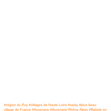
#région du Puy
#villages de Haute-Loire
#velay
#plus beau
village de France
#Auvergne
#Auvergne Rhône Alpes
#Balade en