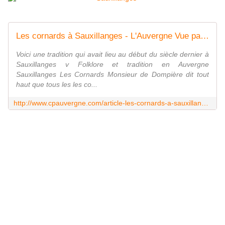
Les cornards à Sauxillanges - L'Auvergne Vue par Papou Poustache
Voici une tradition qui avait lieu au début du siècle dernier à
Sauxillanges v Folklore et tradition en Auvergne
Sauxillanges Les Cornards Monsieur de Dompière dit tout
haut que tous les les co...
http://www.cpauvergne.com/article-les-cornards-a-sauxillanges-118269199.html