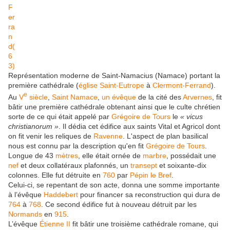
Représentation moderne de Saint-Namacius (Namace) portant la
première cathédrale (
église
Saint-Eutrope
à
Clermont-Ferrand
).
e
Au
V
siècle
,
Saint Namace
,
un évêque
de la cité des
Arvernes
, fit
bâtir une première cathédrale obtenant ainsi que le culte chrétien
sorte de ce qui était appelé par
Grégoire de Tours
le
« vicus
christianorum »
. Il dédia cet édifice aux saints Vital et Agricol dont
on fit venir les reliques de
Ravenne
. L'aspect de plan basilical
nous est connu par la description qu'en fit
Grégoire de Tours
.
Longue de 43
mètres
, elle était ornée de
marbre
, possédait une
nef
et deux collatéraux plafonnés, un
transept
et soixante-dix
colonnes. Elle fut détruite en
760
par
Pépin le Bref
.
Celui-ci, se repentant de son acte, donna une somme importante
à l’évêque
Haddebert
pour financer sa reconstruction qui dura de
764
à
768
. Ce second édifice fut à nouveau détruit par les
Normands
en
915
.
L’évêque
Étienne II
fit bâtir une troisième cathédrale romane, qui