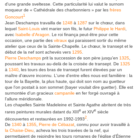
d'une grande sveltesse. Cette particularité lui valut le surnom
moqueur de
« Cathédrale des charbonniers »
par les
frères
1
Goncourt
Jean Deschamps travailla de
1248
à
1287
sur le chœur, dans
lequel
Saint-Louis
vint marier son fils, le futur
Philippe le Hardi
,
avec
Isabelle d'Aragon
. Le roi finança peut-être pour cette
occasion, une partie des
vitraux
qui paraissent sortir du même
atelier que ceux de la Sainte-Chapelle. Le chœur, le transept et le
début de la nef sont achevés vers
1295
.
Pierre Deschamps
prit la succession de son père jusqu'en
1325
,
poussant les travaux au-delà de la croisée de transept. De
1325
à
1340
, les tours des bras de transept furent élevées par un
maître d'œuvre inconnu. L'une d'entre elles nous est familière : la
tour de la Bayette, la plus haute, qui doit son nom au guetteur
que l'on postait à son sommet (bayer voulait dire guetter). Elle est
surmontée d'un gracieux
campanile
en fer forgé ouvragé à
l'allure méridionale.
Les chapelles Sainte Madeleine et Sainte Agathe abritent de très
e
e
rares peintures murales datant du
XIII
et
XIV
siècle
2
découvertes et restaurées en 1992-1993
.
De
1340
à
1355
,
Pierre de Cébazat
, connu pour avoir travaillé à
la Chaise-Dieu
, acheva les trois travées de la nef, qui
permettaient de rejoindre les tours romanes de l'église d'Étienne