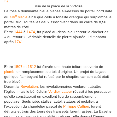
Vue de la place de la Victoire
La rose à dominante bleue placée au-dessus du portail nord date
e
du
XIV
siècle
ainsi que celle à tonalité orangée qui surplombe le
portail sud. Toutes les deux s’inscrivent dans un carré de 8,50
mètres de côté.
Entre
1444
à
1474
, fut placé au-dessus du chœur le clocher dit
« du retour », véritable dentelle de pierre ajourée. Il fut abattu
après
1741
.
Entre
1507
et
1512
fut élevée une haute toiture couverte de
plomb
, en remplacement du toit d'origine. Un projet de façade
gothique flamboyant fut refusé par le chapitre car son coût était
trop élevé.
Durant la
Révolution
, les révolutionnaires voulurent abattre
l'église, mais le bénédictin
Verdier-Latour
réussit à les persuader
qu'elle constituerait un excellent lieu de rassemblement
populaire. Seuls jubé, stalles, autel, statues et mobilier, à
l'exception du chandelier pascal de
Philippe Caffieri
, furent
détruits et trois des tours des transepts furent rasées. La Bayette
ne dut sa survie qu'à son utilité pratique : elle donnait l'heure !