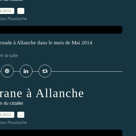
06.2014
…
pou Poustache
menade à Allanche dans le mois de Mai 2014
re la suite
rane à Allanche
n du cézalier
06.2014
…
pou Poustache