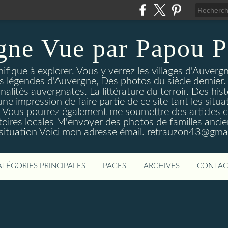
gne Vue par Papou P
ique à explorer. Vous y verrez les villages d'Auvergne
es légendes d'Auvergne, Des photos du siècle dernier. 
nalités auvergnates. La littérature du terroir. Des his
une impression de faire partie de ce site tant les si
 Vous pourrez également me soumettre des articles c
oires locales M'envoyer des photos de familles ancien
 situation Voici mon adresse émail. retrauzon43@gma
ATÉGORIES PRINCIPALES
PAGES
ARCHIVES
CONTAC