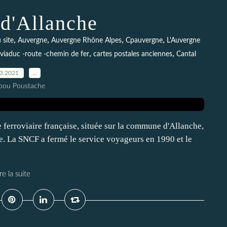
 d'Allanche
,
,
,
,
 site
Auvergne
Auvergne Rhône Alpes
Cpauvergne
L'Auvergne
,
,
 viaduc -route -chemin de fer
cartes postales anciennes
Cantal
03.2021
…
pou Poustache
 ferroviaire française, située sur la commune d'Allanche,
e. La SNCF a fermé le service voyageurs en 1990 et le
re la suite