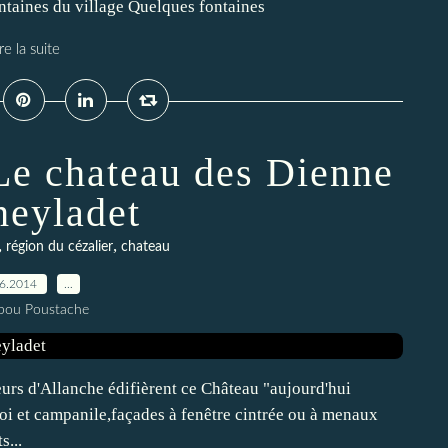
ontaines du village Quelques fontaines
re la suite
:Le chateau des Dienne
heyladet
,
,
région du cézalier
chateau
06.2014
…
pou Poustache
urs d'Allanche édifièrent ce Château "aujourd'hui
oi et campanile,façades à fenêtre cintrée ou à menaux
s...