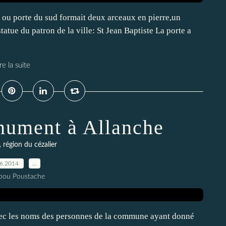
 ou porte du sud formait deux arceaux en pierre,un
atue du patron de la ville: St Jean Baptiste La porte a
re la suite
nument à Allanche
,
région du cézalier
06.2014
…
pou Poustache
ec les noms des personnes de la commune ayant donné