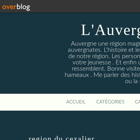
L'Auver
Auvergne une région magnif
auvergnates. L'histoire et l
de notre région. Les person
votre jeunesse . Et enfin 
ressemblent. Bonne visite
hameaux . Me parler des hist
ou la
ACCUEIL
CATÉGORIES
C
region du cezalier