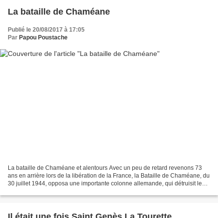
La bataille de Chaméane
Publié le 20/08/2017 à 17:05
Par
Papou Poustache
La bataille de Chaméane et alentours Avec un peu de retard revenons 73
ans en arrière lors de la libération de la France, la Bataille de Chaméane, du
30 juillet 1944, opposa une importante colonne allemande, qui détruisit le
château, aux Forces Françaises...
Il était une fois Saint Genès La Tourette