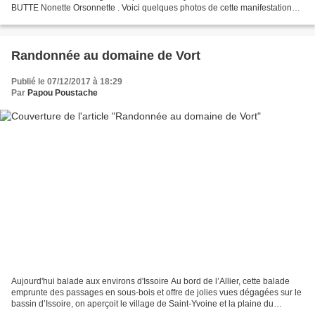
BUTTE Nonette Orsonnette . Voici quelques photos de cette manifestation
https://www.facebook.com/mecaniqueanciennes/ Mécaniques...
Randonnée au domaine de Vort
Publié le 07/12/2017 à 18:29
Par
Papou Poustache
Aujourd'hui balade aux environs d'Issoire Au bord de l’Allier, cette balade
emprunte des passages en sous-bois et offre de jolies vues dégagées sur le
bassin d’Issoire, on aperçoit le village de Saint-Yvoine et la plaine du
Lembron. Itinéraire détaillé...