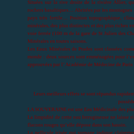
Situées sur la rive droite de la rivière
Allier
, q
rochers basaltiques
… Abritées par les montagnes d
pays très fertile… Position topographique, clim
minérales
, des plus distinctes et des plus riches 
voie ferrée (100 m de la gare de St Julien des Ch
Minérales
en toutes saisons.
Les Eaux Minérales de Prades
sont classées comm
monde : deux sources sont emménagées pour l’ex
approuvées par l’ Académie de Médecine de Paris et
Leurs meilleurs effets se sont répandus rapideme
possède
LA SOUVERAINE est une Eau Médicinale des plus a
La limpidité de cette eau ferrugineuse ne laisse r
flacons rouges qu’elle dépose dans son bassin.
La pellicule irisée qui surnage indique claireme