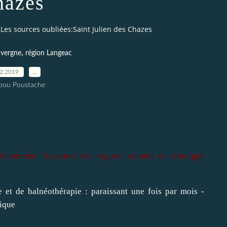
hazes
Les sources oubliées:Saint Julien des Chazes
,
uvergne
région Langeac
12.2019
…
pou Poustache
e dénommée "la source des orgues" comme en témoigne
e et de balnéothérapie : paraissant une fois par mois -
ique