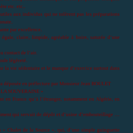
te etc. etc..
tiles aux individus qui ne tolèrent pas les préparations
onate.
iante par excellence.
gale, claire, limpide, agréable à boire, saturée d’une
 contact de l’air.
nde légèreté.
ar la vie sédentaire et le manque d’exercice surtout dans
era déposée en préfecture par Monsieur Jean BOULET
e « LA SOUVERAINE »
ant en France qu’à l’étranger, notamment en Algérie, en
iment qui servait de dépôt et d’usine d’embouteillage …
du
« Chalet de la Source »
, qui, d’une simple guinguette