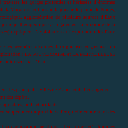
ui traverse les gorges profondes et hérissées d’énormes
e la Margeride et bordant la plus belle plaine de
Prades
,
atologique, agglomération de plusieurs sources d’
Eaux
en principe thérapeutiques, et également la proximité de la
azes) expliquent l’exploitation et l’exportation des
Eaux
e les premières alcalines, ferrugineuses et gazeuses du
ploitation :
LA SOUVERRAINE et LA MERVEILLEUSE
 autorisées par l’Etat.
nt, les principales villes de France et de l’étranger en
nt des dépôts.
gréables, belle et brillante
ien soupçonner du proxide de fer qu’elle contient, ni des
nt sa composition métallique et ses propriétés toniques