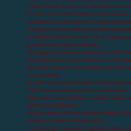
contre l’anémie, la chlorose, l’albuminurie, le diabè
Les Eaux de
la SOUVERAINE
sont spécialement u
ferrugineuses ou des eaux trop chargées de bicarb
Coupées avec du vin, elles font une boisson fortif
LA MERVEILLEUSE
est une Eau de Table sans é
grande quantité de gaz carbonique.
Elle dégage de nombreuses bulles dès qu’elle est au
Ce grand principe de gaz en fait une eau d’une gra
Elle guérit et préserve des maladies engendrées p
les pays chauds.
En 1938, une nouvelle demande d’exploitation s
Celle-ci sera acceptée pour la source dénommé
Cette source sera exploitée et commercialisée t
Tunisie et en Angleterre
Dans les années 1950, un incendie ravagea le bât
et, hélas, l’activité ne sera pas reprise.
C’est alors que commence la grande aventure 