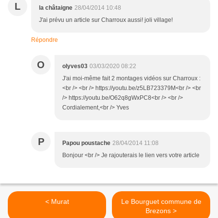
L
la châtaigne
28/04/2014 10:48
J'ai prévu un article sur Charroux aussi! joli village!
Répondre
O
olyves03
03/03/2020 08:22
J'ai moi-même fait 2 montages vidéos sur Charroux :
<br /> <br /> https://youtu.be/z5LB723379M<br /> <br
/> https://youtu.be/O62q8gWxPC8<br /> <br />
Cordialement,<br /> Yves
P
Papou poustache
28/04/2014 11:08
Bonjour <br /> Je rajouterais le lien vers votre article
< Murat
Le Bourguet commune de
Brezons >