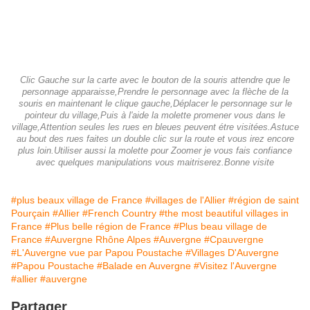
Clic Gauche sur la carte avec le bouton de la souris attendre que le
personnage apparaisse,Prendre le personnage avec la flèche de la
souris en maintenant le clique gauche,Déplacer le personnage sur le
pointeur du village,Puis à l'aide la molette promener vous dans le
village,Attention seules les rues en bleues peuvent étre visitées.Astuce
au bout des rues faites un double clic sur la route et vous irez encore
plus loin.Utiliser aussi la molette pour Zoomer je vous fais confiance
avec quelques manipulations vous maitriserez.Bonne visite
#plus beaux village de France
#villages de l'Allier
#région de saint
Pourçain
#Allier
#French Country
#the most beautiful villages in
France
#Plus belle région de France
#Plus beau village de
France
#Auvergne Rhône Alpes
#Auvergne
#Cpauvergne
#L'Auvergne vue par Papou Poustache
#Villages D'Auvergne
#Papou Poustache
#Balade en Auvergne
#Visitez l'Auvergne
#allier
#auvergne
Partager