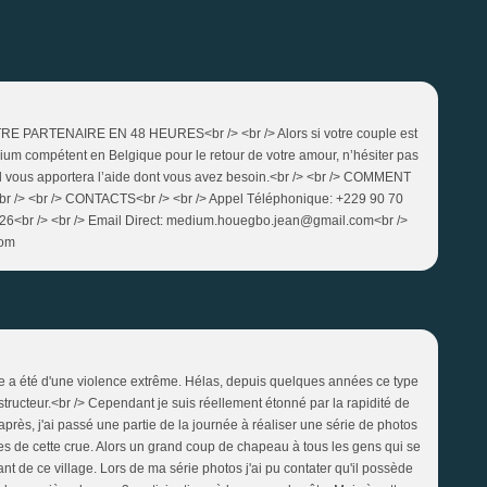
PARTENAIRE EN 48 HEURES<br /> <br /> Alors si votre couple est
ium compétent en Belgique pour le retour de votre amour, n’hésiter pas
 Il vous apportera l’aide dont vous avez besoin.<br /> <br /> COMMENT
 <br /> CONTACTS<br /> <br /> Appel Téléphonique: +229 90 70
 26<br /> <br /> Email Direct: medium.houegbo.jean@gmail.com<br />
com
rue a été d'une violence extrême. Hélas, depuis quelques années ce type
ructeur.<br /> Cependant je suis réellement étonné par la rapidité de
s après, j'ai passé une partie de la journée à réaliser une série de photos
ces de cette crue. Alors un grand coup de chapeau à tous les gens qui se
nt de ce village. Lors de ma série photos j'ai pu contater qu'il possède