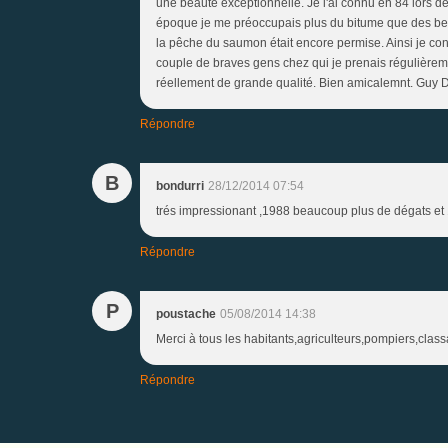
une beauté exceptionnelle. Je l'ai connu en 84 lors de
époque je me préoccupais plus du bitume que des belles
la pêche du saumon était encore permise. Ainsi je con
couple de braves gens chez qui je prenais régulièrem
réellement de grande qualité. Bien amicalemnt. Guy D
Répondre
B
bondurri
28/12/2014 07:54
trés impressionant ,1988 beaucoup plus de dégats et 1 
Répondre
P
poustache
05/08/2014 14:38
Merci à tous les habitants,agriculteurs,pompiers,class
Répondre