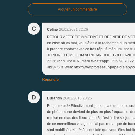
Ajouter un commentaire
C
Celine
26/02/2021 22:26
RETOUR AFFECTIF IMMEDIAT ET DEFINITIF DE VOTRE 
en crise où va mal, vous êtes à la recherche d’un med
à prendre contact avec ce très réputé médium. <br />
JOINDRE LE MEDIUM AFRICAIN HOUEGBO DAVID<br />
22 26<br /> <br /> Numéro Whats'app: +229 90 70 22
<br /> Site Web: http://www.professeur-papa-djelaby.
Répondre
D
Durantin
26/02/2015 20:25
Bonjour.<br /> Effectivement, je constate que cette c
de phénomène devient de plus en plus fréquant et dest
remise en étas des lieux car le 8, c'est à dire six jour
de ce merveilleux village et n'ai pas remarqué de tra
sont mobilisés !<br /> Je constate que vous êtes habita