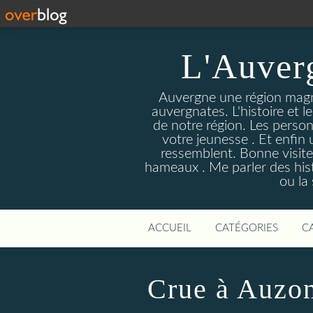
L'Auver
Auvergne une région magnif
auvergnates. L'histoire et l
de notre région. Les person
votre jeunesse . Et enfin 
ressemblent. Bonne visite
hameaux . Me parler des hist
ou la
ACCUEIL
CATÉGORIES
C
Crue à Auzon