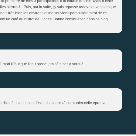
 la première de mes 3 participations à la course de côte. Mais à cette
 pierres !... Puis, par la suite, j'y suis repassé assez souvent lorsque
nais très bien les environs et me souviens particulièrement de ce
ent un café au bistrot de Lindes. Bonne continuation dans ce blog
.
mort il faut que l'eau passe ,amitié bises a vous 2
ards et élus qui ont aidés les habitants à surmonter cette épreuve.