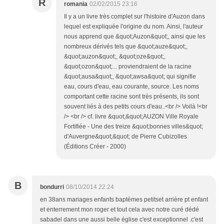
R
romania
02/02/2015 23:16
Il y a un livre très complet sur l'histoire d'Auzon dans
lequel est expliquée l'origine du nom. Ainsi, l'auteur
nous apprend que &quot;Auzon&quot;, ainsi que les
nombreux dérivés tels que &quot;auze&quot;,
&quot;auzon&quot;, &quot;oze&quot;,
&quot;ozon&quot;... proviendraient de la racine
&quot;ausa&quot;, &quot;awsa&quot; qui signifie
eau, cours d'eau, eau courante, source. Les noms
comportant cette racine sont très présents, ils sont
souvent liés à des petits cours d'eau..<br /> Voilà !<br
/> <br /> cf. livre &quot;&quot;AUZON Ville Royale
Fortifiée - Une des treize &quot;bonnes villes&quot;
d'Auvergne&quot;&quot; de Pierre Cubizolles
(Éditions Créer - 2000)
B
bondurri
08/10/2014 22:24
en 38ans mariages enfants baptèmes petitset arrière pt enfant
et enterrement mon roger et tout cela avec notre curé dédé
sabadel dans une aussi belle église c'est exceptionnel .c'est