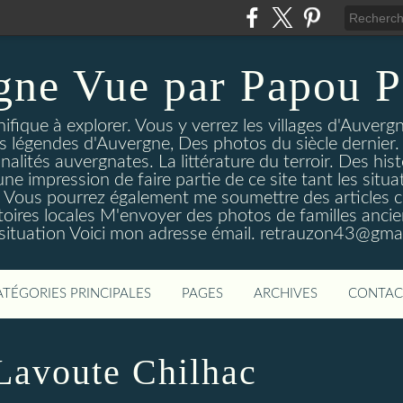
gne Vue par Papou P
ique à explorer. Vous y verrez les villages d'Auvergne
es légendes d'Auvergne, Des photos du siècle dernier. 
nalités auvergnates. La littérature du terroir. Des his
une impression de faire partie de ce site tant les si
 Vous pourrez également me soumettre des articles c
oires locales M'envoyer des photos de familles ancien
 situation Voici mon adresse émail. retrauzon43@gma
ATÉGORIES PRINCIPALES
PAGES
ARCHIVES
CONTAC
 Lavoute Chilhac