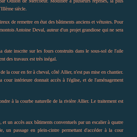
 par Odilon de Mercoeur. Modifiée à plusieurs reprises, la plus
VIIIème siècle.
sireux de remettre en état des bâtiments anciens et vétustes. Pour
lermontois Antoine Deval, auteur d'un projet grandiose qui ne sera
te inscrite sur les fours construits dans le sous-sol de l'aile
nt des travaux est très inégal.
e la cour en fer à cheval, côté Allier, n'est pas mise en chantier.
a cour intérieure donnait accès à l'église, et de l'aménagement
dre à la courbe naturelle de la rivière Allier. Le traitement est
e, et un accès aux bâtiments conventuels par un escalier à quatre
de, un passage en plein-cintre permettant d'accéder à la cour