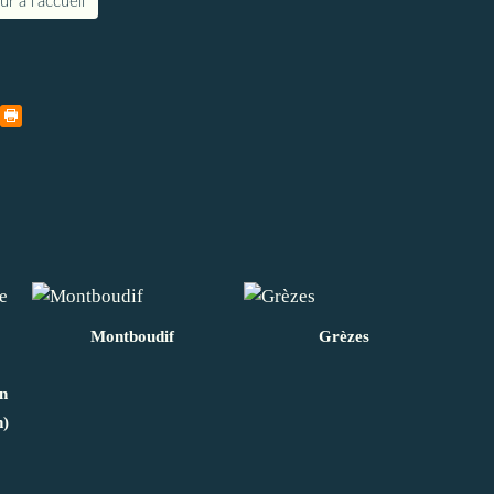
r à l'accueil
Montboudif
Grèzes
en
n)