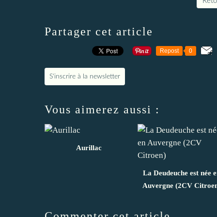
Retou
Partager cet article
Repost
0
S'inscrire à la newsletter
Vous aimerez aussi :
Aurillac
La Deudeuche est née 
Auvergne (2CV Citroe
Commenter cet article