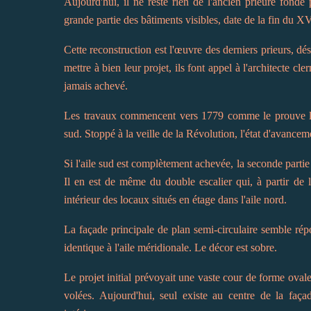
Aujourd'hui, il ne reste rien de l'ancien prieuré fondé
grande partie des bâtiments visibles, date de la fin du X
Cette reconstruction est l'œuvre des derniers prieurs, dé
mettre à bien leur projet, ils font appel à l'architecte c
jamais achevé.
Les travaux commencent vers 1779 comme le prouve la da
sud. Stoppé à la veille de la Révolution, l'état d'avanceme
Si l'aile sud est complètement achevée, la seconde partie d
Il en est de même du double escalier qui, à partir de l
intérieur des locaux situés en étage dans l'aile nord.
La façade principale de plan semi-circulaire semble répon
identique à l'aile méridionale. Le décor est sobre.
Le projet initial prévoyait une vaste cour de forme oval
volées. Aujourd'hui, seul existe au centre de la faça