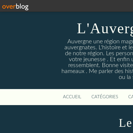
L'Auver
Auvergne une région magnif
auvergnates. L'histoire et l
de notre région. Les person
votre jeunesse . Et enfin 
ressemblent. Bonne visite
hameaux . Me parler des hist
ou la
ACCUEIL
CATÉGORIES
C
Le