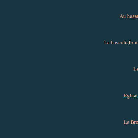
Au hasar
La bascule,fonta
L
Eglis
Le Bro