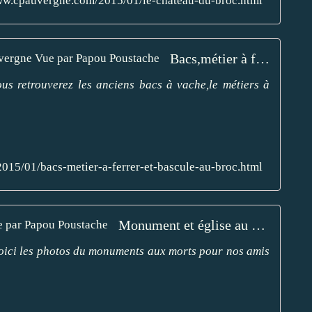
ww.cpauvergne.com/2015/01/le-chateau-du-broc.html
Bacs,métier à ferrer et bascule au Broc - L'Auvergne Vue par Papou Poustache
ous retrouverez les anciens bacs à vache,le métiers à
015/01/bacs-metier-a-ferrer-et-bascule-au-broc.html
Monument et église au Broc - L'Auvergne Vue par Papou Poustache
voici les photos du monuments aux morts pour nos amis