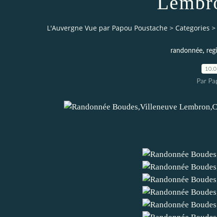
Lembr
L'Auvergne Vue par Papou Poustache
>
Categories
>
,
randonnée
reg
10.
Par Pa