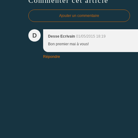
Commenter cet article
Ajouter un commentaire
D
Desse Ecrivain
01/05/2015 18:19
Bon premier mai à vous!
Répondre