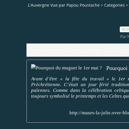
L'Auvergne Vue par Papou Poustache
>
Categories
>
01.
Par M
Cet article est reposté depuis
Maurs la Jolie
.
Pourquoi 
Avant d’être « la fête du travail » le 1er 
Préchrétienne. C’était un jour férié traditi
païennes. Comme dans la célébration celtiqu
toujours symbolisé le printemps et les Celtes qu
http://maurs-la-jolie.over-