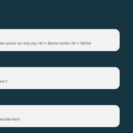
er amour sur only you.<br /> Bonne soirée.<br /> Michel
ous 2
rcillat merci