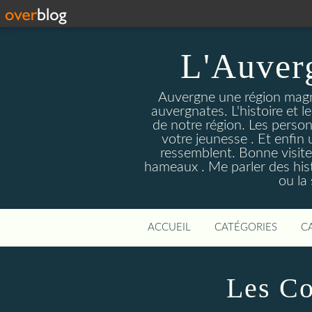
L'Auver
Auvergne une région magnif
auvergnates. L'histoire et l
de notre région. Les person
votre jeunesse . Et enfin 
ressemblent. Bonne visite
hameaux . Me parler des hist
ou la
ACCUEIL
CATÉGORIES
C
Les Co