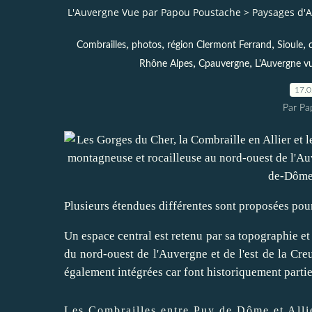
L'Auvergne Vue par Papou Poustache
>
Paysages d'
,
,
,
,
Combrailles
photos
région Clermont Ferrand
Sioule
,
,
Rhône Alpes
Cpauvergne
L'Auvergne v
17.
Par Pa
Plusieurs étendues différentes sont proposées pou
Un espace central est retenu par sa topographie et 
du nord-ouest de l'Auvergne et de l'est de la Creu
également intégrées car font historiquement parti
Les Combrailles entre Puy de Dôme et Alli