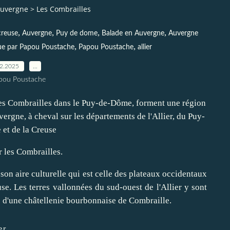
Auvergne
>
Les Combrailles
,
,
,
,
creuse
Auvergne
Puy de dome
Balade en Auvergne
Auvergne
,
,
ue par Papou Poustache
Papou Poustache
allier
02.2025
…
pou Poustache
r les Combrailles.
son aire culturelle qui est celle des plateaux occidentaux
se. Les terres vallonnées du sud-ouest de l'Allier y sont
e d'une châtellenie bourbonnaise de Combraille.
er.