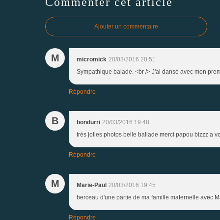
Commenter cet article
Ajouter un commentaire
M
micromick
20/03/2016 20:51
Sympathique balade. <br /> J'ai dansé avec mon premi
Répondre
B
bondurri
20/03/2016 19:48
trés jolies photos belle ballade merci papou bizzz a v
Répondre
M
Marie-Paul
20/03/2016 19:45
berceau d'une partie de ma famille maternelle avec Ma
Répondre