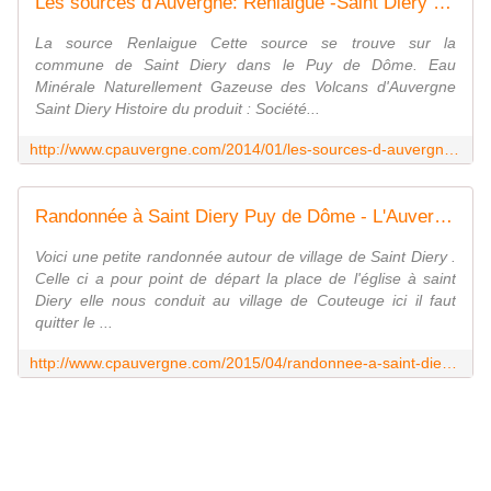
Les sources d'Auvergne: Renlaigue -Saint Diery - L'Auvergne Vue par Papou Poustache
La source Renlaigue Cette source se trouve sur la
commune de Saint Diery dans le Puy de Dôme. Eau
Minérale Naturellement Gazeuse des Volcans d'Auvergne
Saint Diery Histoire du produit : Société...
http://www.cpauvergne.com/2014/01/les-sources-d-auvergne-renlaigue-saint-diery.html
Randonnée à Saint Diery Puy de Dôme - L'Auvergne Vue par Papou Poustache
Voici une petite randonnée autour de village de Saint Diery .
Celle ci a pour point de départ la place de l'église à saint
Diery elle nous conduit au village de Couteuge ici il faut
quitter le ...
http://www.cpauvergne.com/2015/04/randonnee-a-saint-diery-puy-de-dome.html