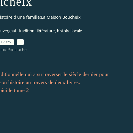
ucheix
istoire d'une famille:La Maison Boucheix
,
,
,
auvergnat
tradition
littérature
histoire locale
03.2025
…
pou Poustache
ditionnelle qui a su traverser le siècle dernier pour
son histoire au travers de deux livres.
oici le tome 2