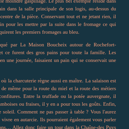
 le moindre gaspillage. Le plus bel exemple réside dans
in dans la salle principale de son logis, au-dessus du
centre de la pièce. Conservant tout et ne jetant rien, il
in pour les mettre par la suite dans le fromage ce qui
aquirent les premiers fromages au bleu.
iqué par La Maison Boucheix autour de Rochefort-
t ce furent des gros pains pour toute la famille. Les
 en une journée, faisaient un pain qui se conservait une
ù la charcuterie règne aussi en maître. La salaison est
a de même pour la route du miel et la route des métiers
onfitures. Entre la truffade ou la potée auvergnate, il
mboises ou fraises, il y en a pour tous les goûts. Enfin,
de soleil. Comment ne pas passer à table ? Vous l'aurez
vivre en autarcie. Ils pourraient également vous parler
s… Allez donc faire un tour dans la Chaîne-des Puys