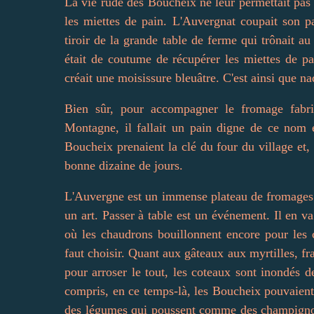
La vie rude des Boucheix ne leur permettait pas
les miettes de pain. L'Auvergnat coupait son pa
tiroir de la grande table de ferme qui trônait au 
était de coutume de récupérer les miettes de pa
créait une moisissure bleuâtre. C'est ainsi que n
Bien sûr, pour accompagner le fromage fabr
Montagne, il fallait un pain digne de ce nom e
Boucheix prenaient la clé du four du village et,
bonne dizaine de jours.
L'Auvergne est un immense plateau de fromages o
un art. Passer à table est un événement. Il en v
où les chaudrons bouillonnent encore pour les c
faut choisir. Quant aux gâteaux aux myrtilles, fra
pour arroser le tout, les coteaux sont inondés 
compris, en ce temps-là, les Boucheix pouvaient 
des légumes qui poussent comme des champignon