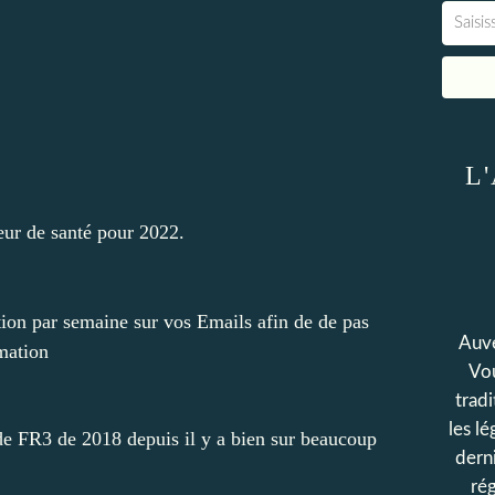
L'
eur de santé pour 2022.
tion par semaine sur vos Emails afin de de pas
Auve
mation
Vou
tradi
les l
de FR3 de 2018 depuis il y a bien sur beaucoup
derni
rég