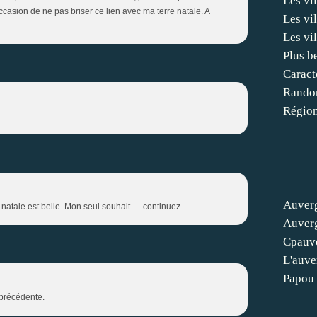
Les vi
asion de ne pas briser ce lien avec ma terre natale. A
Les vi
Les vi
Plus b
Caract
Rando
Région
Auver
le est belle. Mon seul souhait......continuez.
Auver
Cpauv
L'auve
Papou 
 précédente.