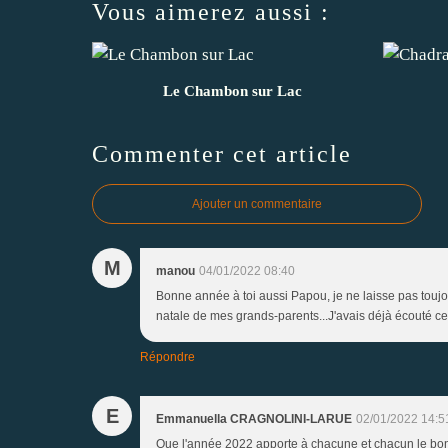
Vous aimerez aussi :
Le Chambon sur Lac
Commenter cet article
Ajouter un commentaire
M
manou
04/01/2022 08:40
Bonne année à toi aussi Papou, je ne laisse pas toujo
natale de mes grands-parents...J'avais déjà écouté ce 
Répondre
E
Emmanuella CRAGNOLINI-LARUE
02/01/2022 14:5
Que l'année 2022 apporte à chacune et chacun le bonh