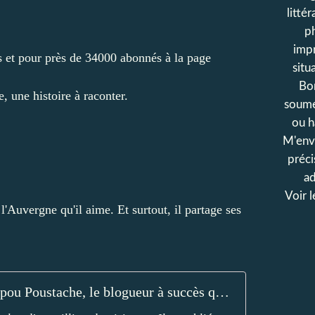
litté
ph
impr
ts et pour près de 34000 abonnés à la page
situ
Bo
, une histoire à raconter.
soumet
ou h
M'env
préci
ad
Voir l
'Auvergne qu'il aime. Et surtout, il partage ses
Connaissez-vous Papou Poustache, le blogueur à succès qui raconte son Auvergne ?