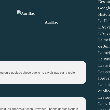
Des an
Googl
Histoi
La Hau
Aurillac
L'Auve
L'Auve
Le mei
de Jui
Le mei
Le Pu
Les art
Les ec
toujours quelque chose que je ne savais pas sur la région
l'Auve
Les in
oubliè
Les so
Les vi
uelques années à Aix en Provence, j'habite depuis à Autun