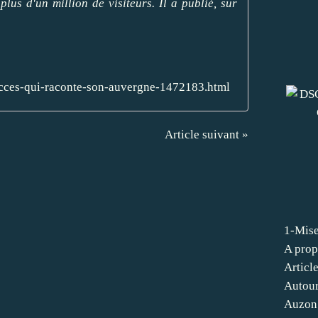
s d'un million de visiteurs. Il a publié, sur
ucces-qui-raconte-son-auvergne-1472183.html
Article suivant »
1-Mise
A prop
Articl
Autour
Auzon 