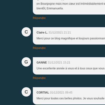
en Bourgogne mais mon cœur est irrémédiablement en A
bientôt, Emmanuella.
Répondre
C
Claire L.
31/12/2021 21:21
Merci pour ce blog magnifique et toujours passionnan
Répondre
G
GANNE
31/12/2021 15:21
Une excellente année à vous et à tous ceux que vous
Répondre
C
CORTIAL
31/12/2021 09:45
Merci pour toutes ces belles photos. Je vous souhait