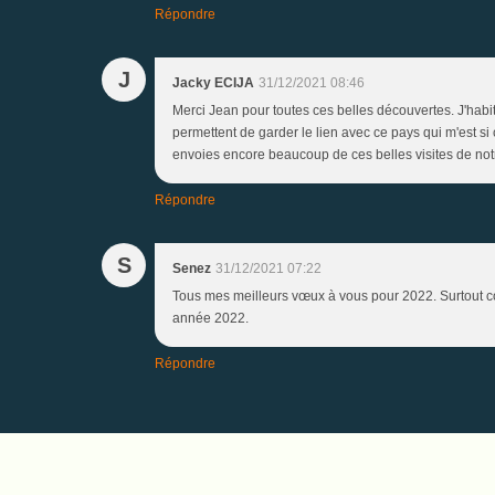
Répondre
J
Jacky ECIJA
31/12/2021 08:46
Merci Jean pour toutes ces belles découvertes. J'habi
permettent de garder le lien avec ce pays qui m'est si
envoies encore beaucoup de ces belles visites de not
Répondre
S
Senez
31/12/2021 07:22
Tous mes meilleurs vœux à vous pour 2022. Surtout con
année 2022.
Répondre