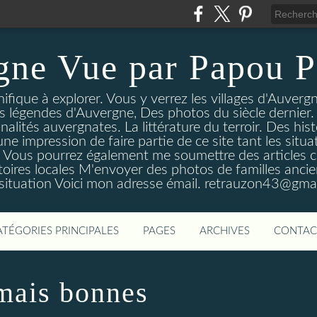
gne Vue par Papou P
ique à explorer. Vous y verrez les villages d'Auvergne
es légendes d'Auvergne, Des photos du siècle dernier. 
nalités auvergnates. La littérature du terroir. Des his
une impression de faire partie de ce site tant les si
 Vous pourrez également me soumettre des articles c
oires locales M'envoyer des photos de familles ancien
 situation Voici mon adresse émail. retrauzon43@gma
ATÉGORIES PRINCIPALES
PAGES
ARCHIVES
CONTAC
mais bonnes