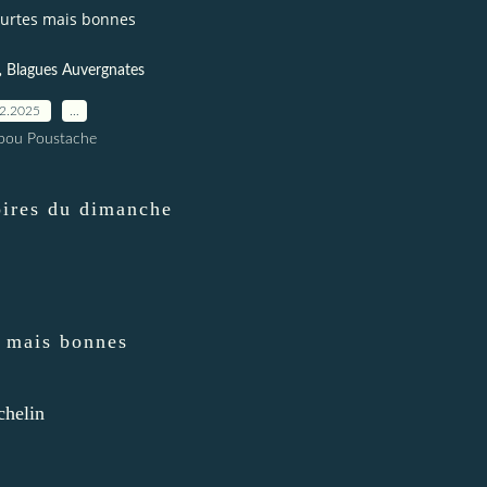
urtes mais bonnes
,
Blagues Auvergnates
02.2025
…
pou Poustache
toires du dimanche
 mais bonnes
chelin