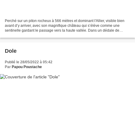
Perché sur un piton rocheux à 566 mètres et dominant l'Allier, visible bien
avant d’y arriver, avec son magnifique château qui s’élève comme une
sentinelle gardant le passage vers la haute vallée. Dans un dédale de
maisons serrées les unes contre les...
Dole
Publié le 28/05/2022 à 05:42
Par
Papou Poustache