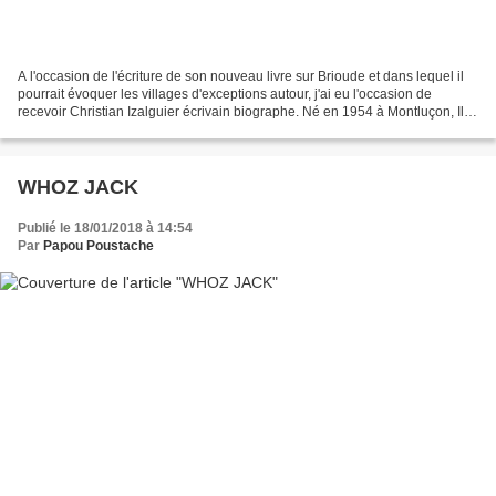
A l'occasion de l'écriture de son nouveau livre sur Brioude et dans lequel il
pourrait évoquer les villages d'exceptions autour, j'ai eu l'occasion de
recevoir Christian Izalguier écrivain biographe. Né en 1954 à Montluçon, Il a
fait des études de droit...
WHOZ JACK
Publié le 18/01/2018 à 14:54
Par
Papou Poustache