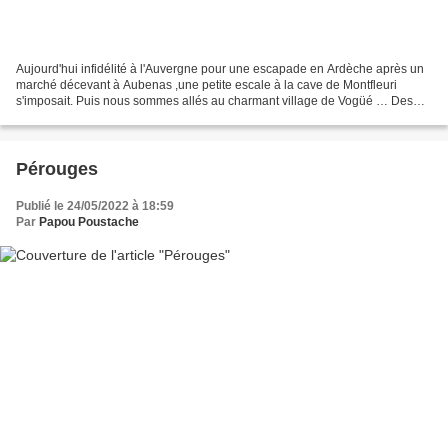
Aujourd'hui infidélité à l'Auvergne pour une escapade en Ardèche après un
marché décevant à Aubenas ,une petite escale à la cave de Montfleuri
s'imposait. Puis nous sommes allés au charmant village de Vogüé … Des
petites maisons serrées les unes contre...
Pérouges
Publié le 24/05/2022 à 18:59
Par
Papou Poustache