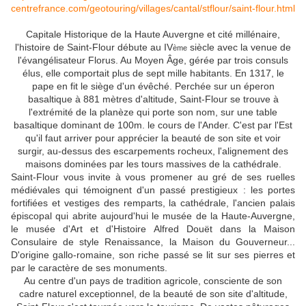
centrefrance.com/geotouring/villages/cantal/stflour/saint-flour.html
Capitale Historique de la Haute Auvergne et cité millénaire,
l'histoire de Saint-Flour débute au IV
siècle avec la venue de
ème
l'évangélisateur Florus. Au Moyen Âge, gérée par trois consuls
élus, elle comportait plus de sept mille habitants. En 1317, le
pape en fit le siège d'un évêché. Perchée sur un éperon
basaltique à 881 mètres d'altitude, Saint-Flour se trouve à
l'extrémité de la planèze qui porte son nom, sur une table
basaltique dominant de 100m. le cours de l'Ander. C'est par l'Est
qu'il faut arriver pour apprécier la beauté de son site et voir
surgir, au-dessus des escarpements rocheux, l'alignement des
maisons dominées par les tours massives de la cathédrale.
Saint-Flour vous invite à vous promener au gré de ses ruelles
médiévales qui témoignent d'un passé prestigieux : les portes
fortifiées et vestiges des remparts, la cathédrale, l'ancien palais
épiscopal qui abrite aujourd'hui le musée de la Haute-Auvergne,
le musée d'Art et d'Histoire Alfred Douët dans la Maison
Consulaire de style Renaissance, la Maison du Gouverneur...
D'origine gallo-romaine, son riche passé se lit sur ses pierres et
par le caractère de ses monuments.
Au centre d'un pays de tradition agricole, consciente de son
cadre naturel exceptionnel, de la beauté de son site d'altitude,