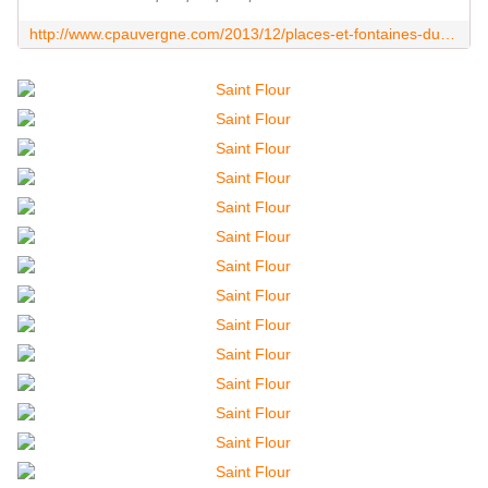
http://www.cpauvergne.com/2013/12/places-et-fontaines-du-haut-st-flour.html