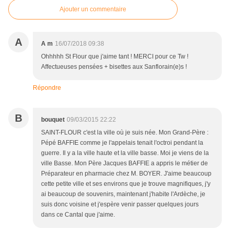
Ajouter un commentaire
A
A m
16/07/2018 09:38
Ohhhhh St Flour que j'aime tant ! MERCI pour ce Tw !
Affectueuses pensées + bisettes aux Sanflorain(e)s !
Répondre
B
bouquet
09/03/2015 22:22
SAINT-FLOUR c'est la ville où je suis née. Mon Grand-Père :
Pépé BAFFIE comme je l'appelais tenait l'octroi pendant la
guerre. Il y a la ville haute et la ville basse. Moi je viens de la
ville Basse. Mon Père Jacques BAFFIE a appris le métier de
Préparateur en pharmacie chez M. BOYER. J'aime beaucoup
cette petite ville et ses environs que je trouve magnifiques, j'y
ai beaucoup de souvenirs, maintenant j'habite l'Ardèche, je
suis donc voisine et j'espère venir passer quelques jours
dans ce Cantal que j'aime.