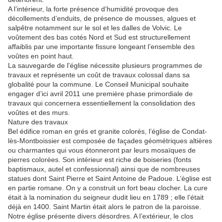
A l’intérieur, la forte présence d’humidité provoque des
décollements d’enduits, de présence de mousses, algues et
salpêtre notamment sur le sol et les dalles de Volvic. Le
voûtement des bas cotés Nord et Sud est structurellement
affaiblis par une importante fissure longeant l’ensemble des
voûtes en point haut.
La sauvegarde de l'église nécessite plusieurs programmes de
travaux et représente un coût de travaux colossal dans sa
globalité pour la commune. Le Conseil Municipal souhaite
engager d’ici avril 2011 une première phase primordiale de
travaux qui concernera essentiellement la consolidation des
voûtes et des murs.
Nature des travaux
Bel édifice roman en grés et granite colorés, l’église de Condat-
lès-Montboissier est composée de façades géométriques altières
ou charmantes qui vous étonneront par leurs mosaïques de
pierres colorées. Son intérieur est riche de boiseries (fonts
baptismaux, autel et confessionnal) ainsi que de nombreuses
statues dont Saint Pierre et Saint Antoine de Padoue. L’église est
en partie romane. On y a construit un fort beau clocher. La cure
était à la nomination du seigneur dudit lieu en 1789 ; elle l’était
déjà en 1400. Saint Martin était alors le patron de la paroisse.
Notre église présente divers désordres. A l’extérieur, le clos