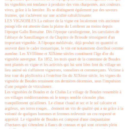
les vignobles ont tendance à produire des vins charpentés, aux couleurs
vives, grâce à la lumière. Ils se distinguent également par des saveurs
fruitées, qui s'achèvent sur une acidité rafraîchissante.
LES VIGNOBLES La culture de la vigne est localement très ancienne
puisqu'elle est attestée dans la plaine du Lembron au moins depuis
l'époque Gallo Romaine. Dès l'époque carolingienne, les cartulaires de
l'abbaye de Sauxillanges et du Chapitre de Brioude témoignent d'un
important vignoble. A l'époque médiévale, déjà produit en quantité et
souvent dans le cadre monastique, le vin est notamment distribué comme
aumône. Les XVIIIème et XIXème siècles constituent l'âge d'or du
vignoble auvergnat. En 1852, les trois quart de la commune de Boudes
sont plantés en vigne et les activités qui lui sont liées font du village un
lieu animé où s'affairent vignerons, tonneliers et commerçants. Victime à
leur tour du phylloxéra à l'extrême fin du XIXème siècle, les vignes du
vignoble de Boudes renaissent ces dernières décennies, sous l'impulsion
d'une poignée de viticulteurs .
Les vignobles de Boudes et de Chalus Le village de Boudes ressemble à
ces villages méditerranéens où le temps semble s'écouler plus
tranquillement qu'ailleurs. Le climat chaud et sec et le sol calcaire et
argileux, ses terres rouges... donnent un vin de qualité qui a su grâce à la
volonté de quelques hommes et femmes redevenir un cru respecté et
apprécié. Le vignoble de Boudes est composé d'une cinquantaine
d'hectares qui s'étendent à flancs de coteaux et qui sont orientés plein