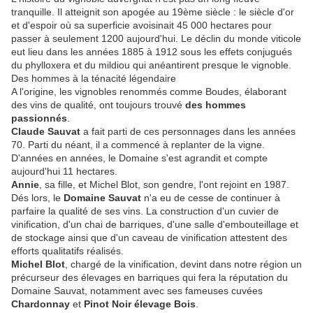
tranquille. Il atteignit son apogée au 19ème siècle : le siècle d'or
et d'espoir où sa superficie avoisinait 45 000 hectares pour
passer à seulement 1200 aujourd'hui. Le déclin du monde viticole
eut lieu dans les années 1885 à 1912 sous les effets conjugués
du phylloxera et du mildiou qui anéantirent presque le vignoble.
Des hommes à la ténacité légendaire
A l'origine, les vignobles renommés comme Boudes, élaborant
des vins de qualité, ont toujours trouvé
des hommes
passionnés
.
Claude Sauvat
a fait parti de ces personnages dans les années
70. Parti du néant, il a commencé à replanter de la vigne.
D'années en années, le Domaine s'est agrandit et compte
aujourd'hui 11 hectares.
Annie
, sa fille, et Michel Blot, son gendre, l'ont rejoint en 1987.
Dés lors, le
Domaine Sauvat
n'a eu de cesse de continuer à
parfaire la qualité de ses vins. La construction d'un cuvier de
vinification, d'un chai de barriques, d'une salle d'embouteillage et
de stockage ainsi que d'un caveau de vinification attestent des
efforts qualitatifs réalisés.
Michel Blot
, chargé de la vinification, devint dans notre région un
précurseur des élevages en barriques qui fera la réputation du
Domaine Sauvat, notamment avec ses fameuses cuvées
Chardonnay
et
Pinot Noir élevage Bois
.