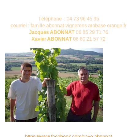
Téléphone : 04 73 96 45 95
courriel :
famille.abonnat-vignerons arobase orange.fr
Jacques ABONNAT
06 85 29 71 76
Xavier ABONNAT
06 60 21 57 72
https://www.facebook.com/cave.abonnat