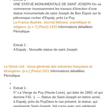
UNE
STATUE
MONUMENTALE DE
SAINT
JOSEPH
On va
commencer incessamment les travaux d'érection d'une
statue
monumentale de
saint
Joseph
de Bon Espoir sur le
pittoresque rocher d'
Espaly
, près Le Puy.
La France illustrée. Journal littéraire, scientifique et
religieux
-[s.n.?] (Paris)-1910
Informations détaillées
Périodique
Extrait 1 :
A
Espaly
: Nouvelle
statue
de
saint
Joseph
Le Génie civil : revue générale des industries françaises et
étrangères
-[s.n.] (Paris)-1911
Informations détaillées
Périodique
Extrait 1 :
5° La Vierge du Puy (Haute-Loire), qui date de 1860, et qui
domine FIG. 1. —
Statue
de
Saint
-
Joseph
en béton armé,
à
Espaly
, près du PuyDans le cas présent, la
statue
, qui
représente
Saint
-
Joseph
, fait corps avec son piédestal,