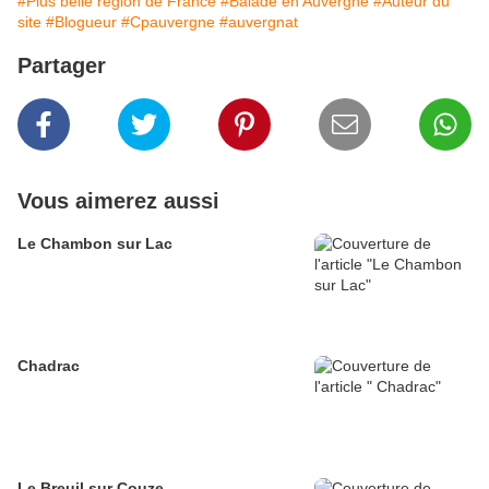
#Plus belle région de France
#Balade en Auvergne
#Auteur du
site
#Blogueur
#Cpauvergne
#auvergnat
Partager
Vous aimerez aussi
Le Chambon sur Lac
Chadrac
Le Breuil sur Couze