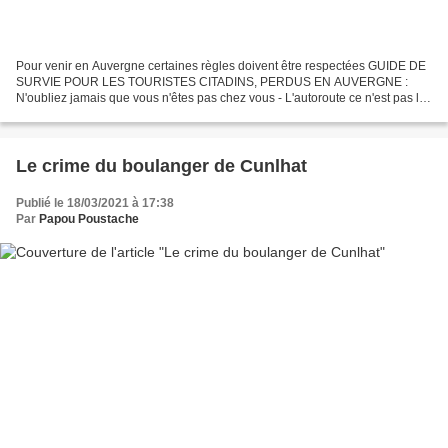
Pour venir en Auvergne certaines règles doivent être respectées GUIDE DE
SURVIE POUR LES TOURISTES CITADINS, PERDUS EN AUVERGNE :
N'oubliez jamais que vous n'êtes pas chez vous - L'autoroute ce n'est pas le
périph' c'est l'A75: rien à voir avec le 75...
Le crime du boulanger de Cunlhat
Publié le 18/03/2021 à 17:38
Par
Papou Poustache