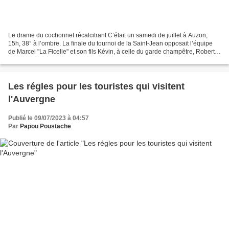
Le drame du cochonnet récalcitrant C’était un samedi de juillet à Auzon,
15h, 38° à l’ombre. La finale du tournoi de la Saint-Jean opposait l’équipe
de Marcel "La Ficelle" et son fils Kévin, à celle du garde champêtre, Robert,
et de sa nièce Chantal,...
Les régles pour les touristes qui visitent
l'Auvergne
Publié le 09/07/2023 à 04:57
Par
Papou Poustache