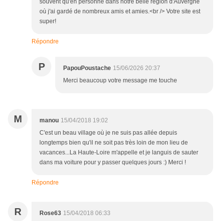
souvent qu'en personne dans notre belle région d'Auvergne
où j'ai gardé de nombreux amis et amies.<br /> Votre site est
super!
Répondre
P
PapouPoustache
15/06/2026 20:37
Merci beaucoup votre message me touche
M
manou
15/04/2018 19:02
C'est un beau village où je ne suis pas allée depuis
longtemps bien qu'il ne soit pas très loin de mon lieu de
vacances...La Haute-Loire m'appelle et je languis de sauter
dans ma voiture pour y passer quelques jours :) Merci !
Répondre
R
Rose63
15/04/2018 06:33