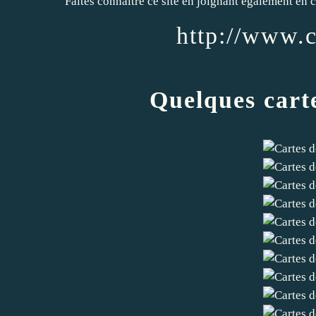
Faites connaitre ce site en joignant également en co
http://www.
Quelques cart