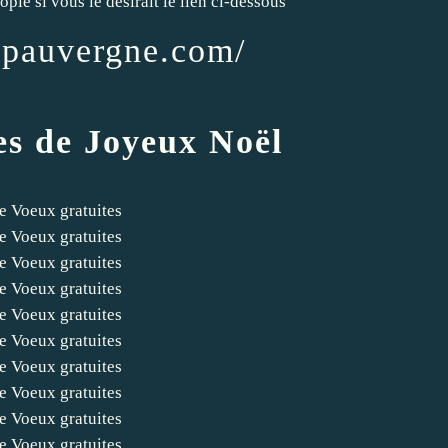
pie si vous le désirait le lien ci-dessous
cpauvergne.com/
es de Joyeux Noël