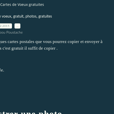
Cartes de Voeux gratuites
,
,
,
e voeux
gratuit
photos
gratuites
12.2015
…
pou Poustache
ques cartes postales que vous pourrez copier et envoyer à
c'est gratuit il suffit de copier .
ée.
strer une photo