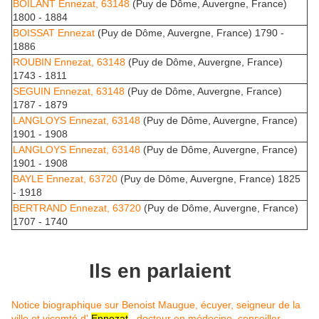
BOILANT
Ennezat, 63148
(Puy de Dôme, Auvergne, France)
1800 - 1884
BOISSAT
Ennezat
(Puy de Dôme, Auvergne, France) 1790 -
1886
ROUBIN
Ennezat, 63148
(Puy de Dôme, Auvergne, France)
1743 - 1811
SEGUIN
Ennezat, 63148
(Puy de Dôme, Auvergne, France)
1787 - 1879
LANGLOYS
Ennezat, 63148
(Puy de Dôme, Auvergne, France)
1901 - 1908
LANGLOYS
Ennezat, 63148
(Puy de Dôme, Auvergne, France)
1901 - 1908
BAYLE
Ennezat, 63720
(Puy de Dôme, Auvergne, France) 1825
- 1918
BERTRAND
Ennezat, 63720
(Puy de Dôme, Auvergne, France)
1707 - 1740
Ils en parlaient
Notice biographique sur Benoist Maugue, écuyer, seigneur de la
ville et vicomté d'
Ennezat
, docteur en médecine, conseiller-