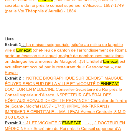
secrétaire du roi près le conseil supérieur d'Alsace... 1657-1749
(par le Vte Théophile d'Aurelle)
- 1884
Livre
Extrait 1
:
La maison seigneuriale, située au milieu de la petite
ville d'
Ennezat
(chef-lieu de canton de l'arrondissement de Riom),
porte un écusson sur lequel, malgré de nombreuses mutilations,
on distingue les armoiries de Maugue(...)3) L'hôtel d'
Ennezat
est
actuellement occupé par le restaurant du « Gastronome », rue
Royale
Extrait 2 :
NOTICE BIOGRAPHIQUE SUR BENOIST MAUGUE
ÉCUYER SEIGNEUR DE LA VILLE ET VICOMTÉ D'
ENNEZAT
DOCTEUR EN MÉDECINE Conseiller-Secrétaire du Roi près le
Conseil supérieur d'Alsace INSPECTEUR GÉNÉRAL DES
HÔPITAUX ROYAUX DE CETTE PROVINCE '-Cbevalier de l'ordre
de jScant-JMoicfal (1657 - 1749) ilKRM1 )NÏ-FKRRAN1)
IMPRIMERIE CEINTITALE -- MALLEVAL Avenue Centrale, 8 M D
0 00 LXXXIV
Extrait 3 :
J1 ET VICOMTE D'
ENNEZAT
.,.. -, „ J DOCTEUR EN
MÉDECINE ier-Secrétaire du Roi près le Conseil supérieur d'A