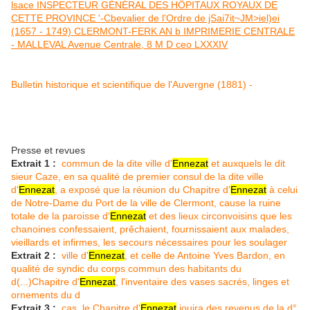
lsace INSPECTEUR GÉNÉRAL DES HÔPITAUX ROYAUX DE
CETTE PROVINCE '-Cbevalier de l'Ordre de jSai7it~JM>iel)ei
(1657 - 1749) CLERMONT-FERK AN b IMPRIMERIE CENTRALE
- MALLEVAL Avenue Centrale, 8 M D ceo LXXXIV
Bulletin historique et scientifique de l'Auvergne (1881)
-
Presse et revues
Extrait 1 :
commun de la dite ville d'
Ennezat
et auxquels le dit
sieur Caze, en sa qualité de premier consul de la dite ville
d'
Ennezat
, a exposé que la réunion du Chapitre d'
Ennezat
à celui
de Notre-Dame du Port de la ville de Clermont, cause la ruine
totale de la paroisse d'
Ennezat
et des lieux circonvoisins que les
chanoines confessaient, prêchaient, fournissaient aux malades,
vieillards et infirmes, les secours nécessaires pour les soulager
Extrait 2 :
ville d'
Ennezat
, et celle de Antoine Yves Bardon, en
qualité de syndic du corps commun des habitants du
d(...)Chapitre d'
Ennezat
, l'inventaire des vases sacrés, linges et
ornements du d
Extrait 3 :
cas, le Chapitre d'
Ennezat
jouira des revenus de la d°