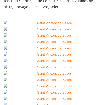
fonction : farine, huile de noix / noisettes / faînes de
hêtre, broyage du chanvre, scierie