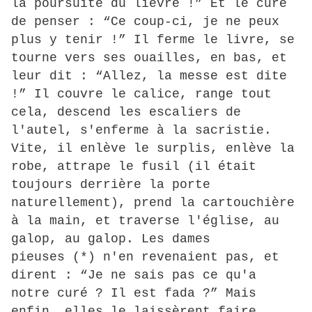
la poursuite du lièvre !” Et le curé
de penser : “Ce coup-ci, je ne peux
plus y tenir !” Il ferme le livre, se
tourne vers ses ouailles, en bas, et
leur dit : “Allez, la messe est dite
!” Il couvre le calice, range tout
cela, descend les escaliers de
l'autel, s'enferme à la sacristie.
Vite, il enlève le surplis, enlève la
robe, attrape le fusil (il était
toujours derrière la porte
naturellement), prend la cartouchière
à la main, et traverse l'église, au
galop, au galop. Les dames
pieuses (*) n'en revenaient pas, et
dirent : “Je ne sais pas ce qu'a
notre curé ? Il est fada ?” Mais
enfin, elles le laissèrent faire.