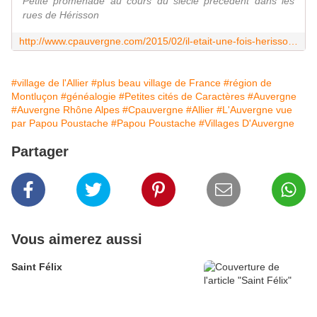
Petite promenade au cours du siècle précédent dans les
rues de Hérisson
http://www.cpauvergne.com/2015/02/il-etait-une-fois-herisson-dans-l-allier.html
#village de l'Allier
#plus beau village de France
#région de
Montluçon
#généalogie
#Petites cités de Caractères
#Auvergne
#Auvergne Rhône Alpes
#Cpauvergne
#Allier
#L'Auvergne vue
par Papou Poustache
#Papou Poustache
#Villages D'Auvergne
Partager
Vous aimerez aussi
Saint Félix