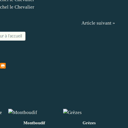
Article suivant »
r à l'accueil
Montboudif
Grèzes