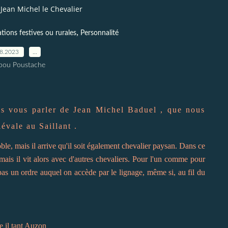
Jean Michel le Chevalier
,
tions festives ou rurales
Personnalité
08.2023
…
pou Poustache
ais vous parler de Jean Michel Baduel , que nous
évale au Saillant .
e, mais il arrive qu'il soit également chevalier paysan. Dans ce
 mais il vit alors avec d'autres chevaliers. Pour l'un comme pour
t pas un ordre auquel on accède par le lignage, même si, au fil du
e il tant Auzon