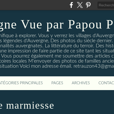
gne Vue par Papou P
ique à explorer. Vous y verrez les villages d'Auvergne
es légendes d'Auvergne, Des photos du siècle dernier. 
nalités auvergnates. La littérature du terroir. Des his
une impression de faire partie de ce site tant les si
 Vous pourrez également me soumettre des articles c
oires locales M'envoyer des photos de familles ancien
 situation Voici mon adresse émail. retrauzon43@gma
ATÉGORIES PRINCIPALES
PAGES
ARCHIVES
CONTAC
e marmiesse