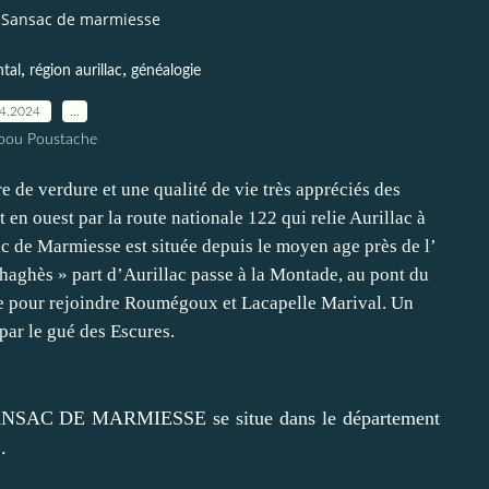
Sansac de marmiesse
,
,
ntal
région aurillac
généalogie
04.2024
…
pou Poustache
 SANSAC DE MARMIESSE se situe dans le département
.