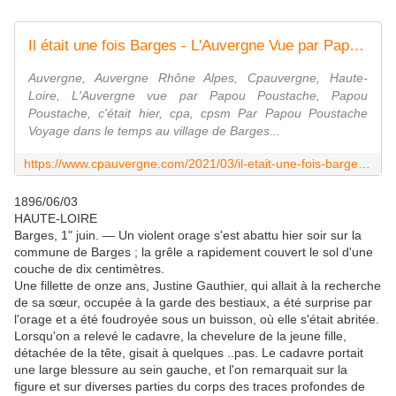
Il était une fois Barges - L'Auvergne Vue par Papou Poustache
Auvergne, Auvergne Rhône Alpes, Cpauvergne, Haute-
Loire, L'Auvergne vue par Papou Poustache, Papou
Poustache, c'était hier, cpa, cpsm Par Papou Poustache
Voyage dans le temps au village de Barges...
https://www.cpauvergne.com/2021/03/il-etait-une-fois-barges.html
1896/06/03
HAUTE-LOIRE
Barges, 1" juin. — Un violent orage s'est abattu hier soir sur la
commune de Barges ; la grêle a rapidement couvert le sol d'une
couche de dix centimètres.
Une fillette de onze ans, Justine Gauthier, qui allait à la recherche
de sa sœur, occupée à la garde des bestiaux, a été surprise par
l'orage et a été foudroyée sous un buisson, où elle s'était abritée.
Lorsqu'on a relevé le cadavre, la chevelure de la jeune fille,
détachée de la tête, gisait à quelques ..pas. Le cadavre portait
une large blessure au sein gauche, et l'on remarquait sur la
figure et sur diverses parties du corps des traces profondes de