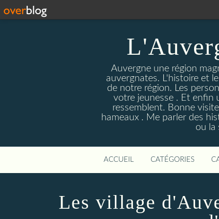
L'Auver
Auvergne une région magnif
auvergnates. L'histoire et l
de notre région. Les person
votre jeunesse . Et enfin 
ressemblent. Bonne visite
hameaux . Me parler des hist
ou la
ACCUEIL
CATÉGORIES
C
Les village d'Auv