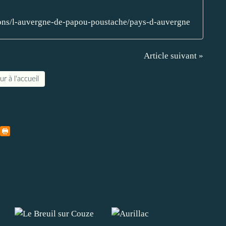
ions/l-auvergne-de-papou-poustache/pays-d-auvergne
Article suivant »
r à l'accueil