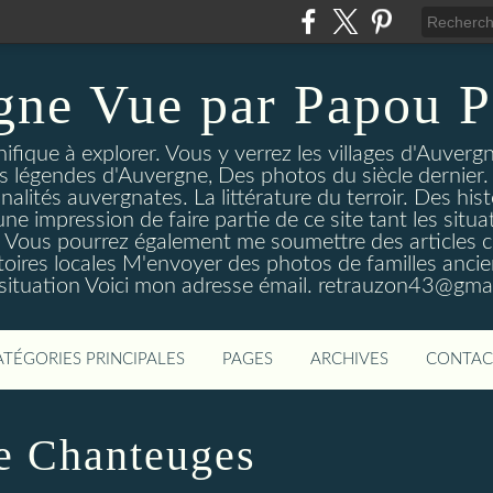
gne Vue par Papou P
ique à explorer. Vous y verrez les villages d'Auvergne
es légendes d'Auvergne, Des photos du siècle dernier. 
nalités auvergnates. La littérature du terroir. Des his
une impression de faire partie de ce site tant les si
 Vous pourrez également me soumettre des articles c
oires locales M'envoyer des photos de familles ancien
 situation Voici mon adresse émail. retrauzon43@gma
ATÉGORIES PRINCIPALES
PAGES
ARCHIVES
CONTAC
de Chanteuges