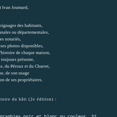
t Ivan Joumard,
oignages des habitants,
nales ou départementales,
tes notariés,
ses photos disponibles,
l'histoire de chaque maison,
 toujours présente,
le, du Péroux et du Charret,
ue, de son usage
on de ses propriétaires.
toire du bâti (2e édition) :
graphies noir et blanc ou couleur, 32