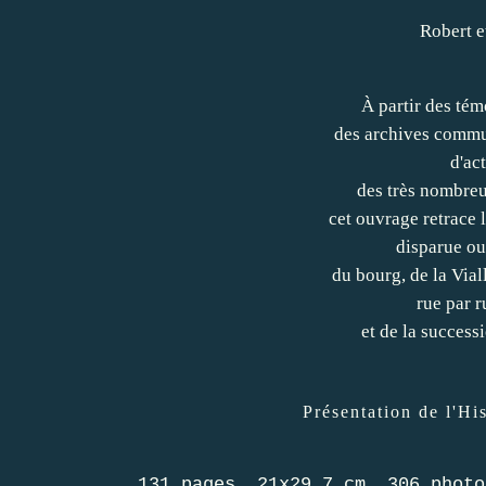
Robert e
À partir des tém
des archives commu
d'ac
des très nombreu
cet ouvrage retrace 
disparue ou
du bourg, de la Vial
rue par r
et de la successi
Présentation de l'His
131 pages, 21x29,7 cm, 306 photo