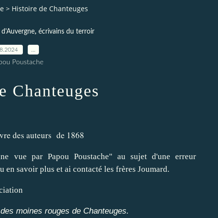
le
>
Histoire de Chanteuges
,
e d'Auvergne
écrivains du terroir
08.2024
…
pou Poustache
de Chanteuges
livre des auteurs de 1868
ne vue par Papou Poustache" au sujet d'une erreur
u en savoir plus et ai contacté les frères Joumard.
ciation
de des moines rouges de Chanteuges.