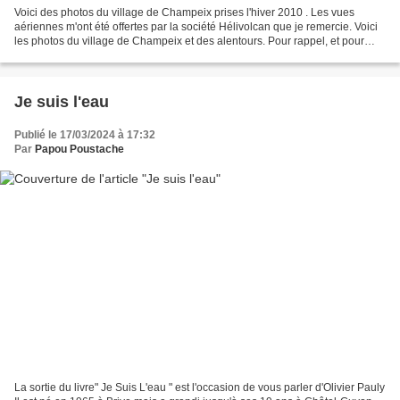
Voici des photos du village de Champeix prises l'hiver 2010 . Les vues
aériennes m'ont été offertes par la société Hélivolcan que je remercie. Voici
les photos du village de Champeix et des alentours. Pour rappel, et pour
situer ces images dans leur contexte,...
Je suis l'eau
Publié le 17/03/2024 à 17:32
Par
Papou Poustache
La sortie du livre" Je Suis L'eau " est l'occasion de vous parler d'Olivier Pauly