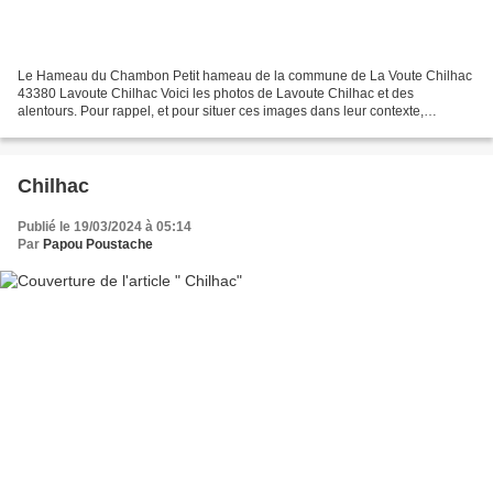
Le Hameau du Chambon Petit hameau de la commune de La Voute Chilhac
43380 Lavoute Chilhac Voici les photos de Lavoute Chilhac et des
alentours. Pour rappel, et pour situer ces images dans leur contexte,
Lavoûte-Chilhac est situé dans le département de...
Chilhac
Publié le 19/03/2024 à 05:14
Par
Papou Poustache