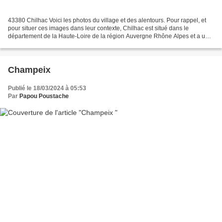
43380 Chilhac Voici les photos du village et des alentours. Pour rappel, et
pour situer ces images dans leur contexte, Chilhac est situé dans le
département de la Haute-Loire de la région Auvergne Rhône Alpes et a une
surface de 4.11 km ² pour une population...
Champeix
Publié le 18/03/2024 à 05:53
Par
Papou Poustache