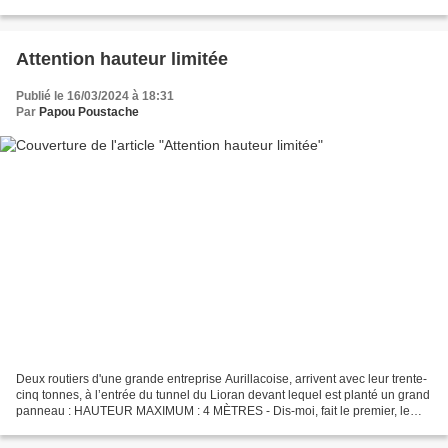
méritent pas que l'on s'y attarde.(c'était...
Attention hauteur limitée
Publié le 16/03/2024 à 18:31
Par
Papou Poustache
Deux routiers d'une grande entreprise Aurillacoise, arrivent avec leur trente-
cinq tonnes, à l’entrée du tunnel du Lioran devant lequel est planté un grand
panneau : HAUTEUR MAXIMUM : 4 MÈTRES - Dis-moi, fait le premier, le
camion je crois bien qu’il...