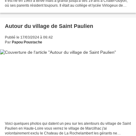
Il est né en 1965 à Brive mais a grandi jusqu'à ses 19 ans à Châtel-Guyon,
où ses parents résident toujours. Il était au collège et lycée Virlogeux de
Riom où sa maman était...
Autour du village de Saint Paulien
Publié le 17/03/2024 à 06:42
Par
Papou Poustache
Voici quelques photos qui datent un peu sur les alentours du village de Saint
Paulien en Haute-Loire vous verrez le village de Marcilhac j'ai
volontairement exclu le Chateau de La Rochelambert les gérants ne