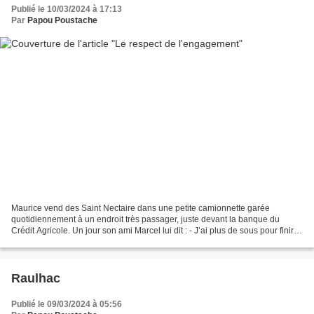
Publié le 10/03/2024 à 17:13
Par
Papou Poustache
Maurice vend des Saint Nectaire dans une petite camionnette garée
quotidiennement à un endroit très passager, juste devant la banque du
Crédit Agricole. Un jour son ami Marcel lui dit : - J’ai plus de sous pour finir le
mois. Comme tes affaires marchent...
Raulhac
Publié le 09/03/2024 à 05:56