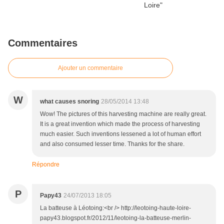
Commentaires
Ajouter un commentaire
W
what causes snoring
28/05/2014 13:48
Wow! The pictures of this harvesting machine are really great.
It is a great invention which made the process of harvesting
much easier. Such inventions lessened a lot of human effort
and also consumed lesser time. Thanks for the share.
Répondre
P
Papy43
24/07/2013 18:05
La batteuse à Léotoing:<br /> http://leotoing-haute-loire-
papy43.blogspot.fr/2012/11/leotoing-la-batteuse-merlin-