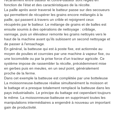
l'écartement entre batteur et contre-batteur sont réglés en
fonction de l'état et des caractéristiques de la récolte.
La paille après avoir traversé le batteur passe sur des secoueurs
qui permettent de récupérer les grains encore mélangés à la
paille, qui passent à travers un crible et rejoignent ceux
récupérés par le batteur. Le mélange de grains et de balles est
ensuite soumis à des opérations de nettoyage : criblage,
vannage, puis un élévateur remonte les grains nettoyés vers le
haut de la machine avant qu'ils subissent un second nettoyage et
de passer à l'ensachage.
En général, la batteuse qui est à poste fixe, est actionnée au
moyen de poulies et courroies par une machine à vapeur fixe, ou
une locomobile ou par la prise force d'un tracteur agricole. Ce
système impose de rassembler la récolte, précédemment mise
en gerbes puis en meules, en un seul point, généralement
proche de la ferme.
Dans cet exemple la batteuse est complètée par une botteleuse
La moissonneuse-batteuse réalise simultanément la moisson et
le battage et a presque totalement remplacé la batteuse dans les
pays industrialisés. Le principe du battage est cependant toujours
le même. La moissonneuse-batteuse en supprimant toutes les
manipulations intermédiaires a engendré à nouveau un important
gain de productivité.