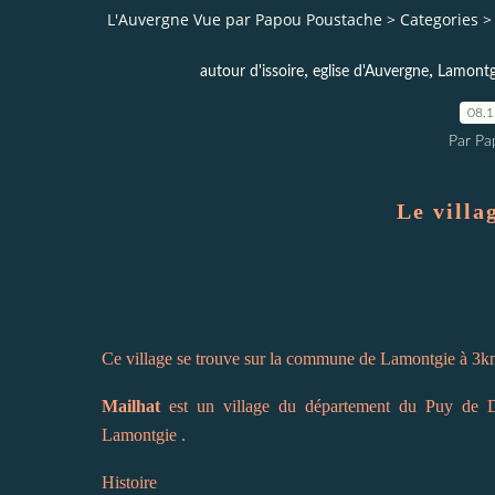
L'Auvergne Vue par Papou Poustache
>
Categories
>
,
,
autour d'issoire
eglise d'Auvergne
Lamontg
08.
Par Pa
Le villa
Ce village se trouve sur la commune de Lamontgie à 3
Mailhat
est un village du département du Puy de D
Lamontgie .
Histoire