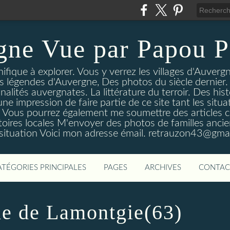
gne Vue par Papou P
ique à explorer. Vous y verrez les villages d'Auvergne
es légendes d'Auvergne, Des photos du siècle dernier. 
nalités auvergnates. La littérature du terroir. Des his
une impression de faire partie de ce site tant les si
 Vous pourrez également me soumettre des articles c
oires locales M'envoyer des photos de familles ancien
 situation Voici mon adresse émail. retrauzon43@gma
ATÉGORIES PRINCIPALES
PAGES
ARCHIVES
CONTAC
e de Lamontgie(63)