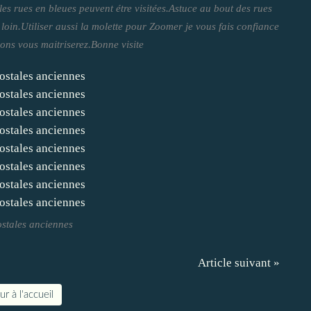
les rues en bleues peuvent étre visitées.Astuce au bout des rues
s loin.Utiliser aussi la molette pour Zoomer je vous fais confiance
ons vous maitriserez.Bonne visite
ostales anciennes
Article suivant »
r à l'accueil