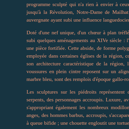
programme sculpté qui n'a rien à envier à ceu
jusqu'à la Révolution, Notre-Dame de Mailhat 
auvergnate ayant subi une influence languedocie
Doté d'une nef unique, d'un chœur à plan tréflé
subi quelques aménagements au XIVe siècle : l'
une pièce fortifiée. Cette abside, de forme poly
employée dans certaines églises de la région, 
son architecture caractéristique de la région
voussures en plein cintre reposent sur un alig
marbre bleu, sont des remplois d'époque gallo-r
Les sculptures sur les piédroits représenten
serpents, des personnages accroupis. Luxure, av
s'appropriant également les nombreux modillons
anges, des hommes barbus, accroupis, s'accapare
à queue bifide ; une chouette engloutit une tortu