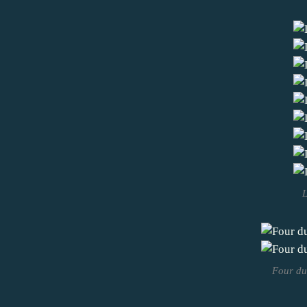
L
Four du 