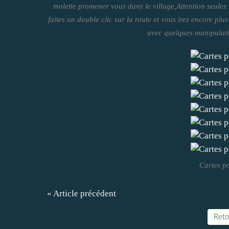
molette promener vous dans le village,Attention seules 
faites un double clic sur la route et vous irez encore plu
avec quelques manipulati
Cartes p
« Article précédent
Retou