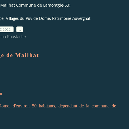
Mailhat Commune de Lamontgie(63)
,
,
ie
Villages du Puy de Dome
Patrimoine Auvergnat
12.2022
…
pou Poustache
ge de Mailhat
km
ome, d'environ 50 habitants, dépendant de la commune de