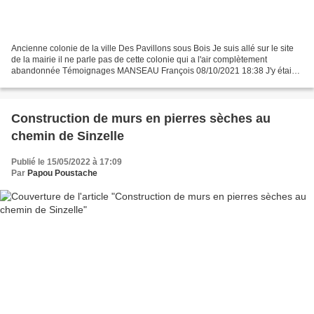
Ancienne colonie de la ville Des Pavillons sous Bois Je suis allé sur le site
de la mairie il ne parle pas de cette colonie qui a l'air complètement
abandonnée Témoignages MANSEAU François 08/10/2021 18:38 J'y étais
dans les années 1955, ah, les marches...
Construction de murs en pierres sèches au
chemin de Sinzelle
Publié le 15/05/2022 à 17:09
Par
Papou Poustache