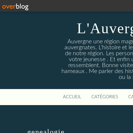
L'Auver
Auvergne une région magnif
auvergnates. L'histoire et l
de notre région. Les person
votre jeunesse . Et enfin 
ressemblent. Bonne visite
hameaux . Me parler des hist
ou la
ACCUEIL
CATÉGORIES
C
genealogie