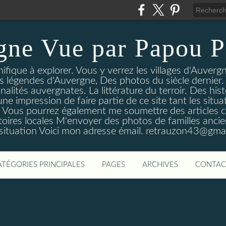
gne Vue par Papou P
ique à explorer. Vous y verrez les villages d'Auvergne
es légendes d'Auvergne, Des photos du siècle dernier. 
nalités auvergnates. La littérature du terroir. Des his
une impression de faire partie de ce site tant les si
 Vous pourrez également me soumettre des articles c
oires locales M'envoyer des photos de familles ancien
 situation Voici mon adresse émail. retrauzon43@gma
ATÉGORIES PRINCIPALES
PAGES
ARCHIVES
CONTAC