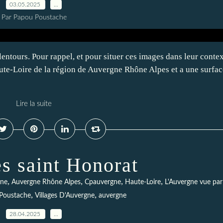
03.05.2025
…
Par Papou Poustache
entours. Pour rappel, et pour situer ces images dans leur contex
ute-Loire de la région de Auvergne Rhône Alpes et a une surfac
Lire la suite
s saint Honorat
,
,
,
,
gne
Auvergne Rhône Alpes
Cpauvergne
Haute-Loire
L'Auvergne vue pa
,
,
Poustache
Villages D'Auvergne
auvergne
28.04.2025
…