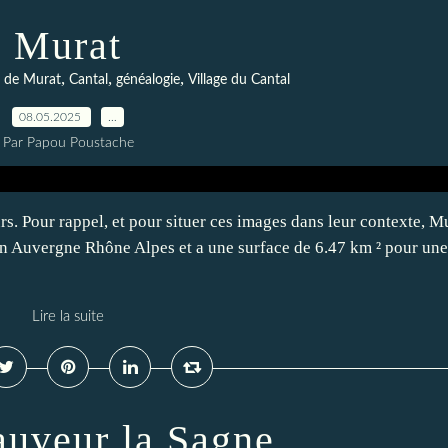
Murat
,
,
,
n de Murat
Cantal
généalogie
Village du Cantal
08.05.2025
…
Par Papou Poustache
urs. Pour rappel, et pour situer ces images dans leur contexte, M
ion Auvergne Rhône Alpes et a une surface de 6.47 km ² pour une
Lire la suite
auveur la Sagne