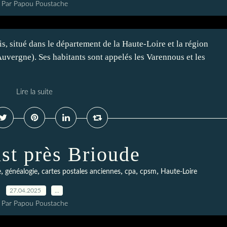
Par Papou Poustache
s, situé dans le département de la Haute-Loire et la région
ergne). Ses habitants sont appelés les Varennous et les
Lire la suite
ust près Brioude
,
,
,
,
,
e
généalogie
cartes postales anciennes
cpa
cpsm
Haute-Loire
27.04.2025
…
Par Papou Poustache