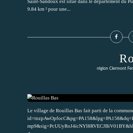
Saint-Sandoux est situé dans le département du P
9.84 km ² pour une...
Ro
région Clermont Fe
Le village de Rouillas Bas fait parti de la commu
id=tnzpAwOpfocC&pg=PA158&lpg=PA158&dq=Rou
mp9&sig=PcUUyRoJ4icNYl8RVECJBiV01BY&hl