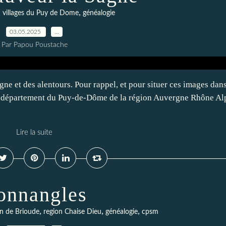
,
,
villages du Puy de Dome
généalogie
03.05.2025
…
Par Papou Poustache
gne et des alentours. Pour rappel, et pour situer ces images dans
le département du Puy-de-Dôme de la région Auvergne Rhône Al
Lire la suite
onnangles
,
,
,
on de Brioude
region Chaise Dieu
généalogie
cpsm