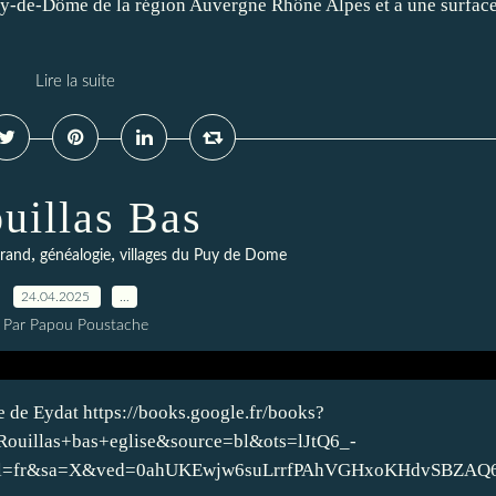
uy-de-Dôme de la région Auvergne Rhône Alpes et a une surfac
Lire la suite
uillas Bas
,
,
rrand
généalogie
villages du Puy de Dome
24.04.2025
…
Par Papou Poustache
ne de Eydat https://books.google.fr/books?
illas+bas+eglise&source=bl&ots=lJtQ6_-
=fr&sa=X&ved=0ahUKEwjw6suLrrfPAhVGHxoKHdvSBZAQ6A