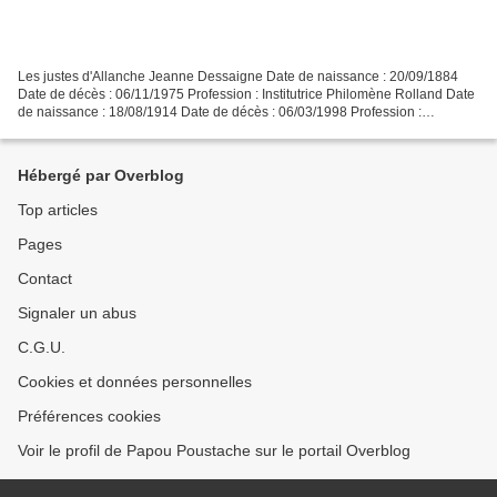
Les justes d'Allanche Jeanne Dessaigne Date de naissance : 20/09/1884
Date de décès : 06/11/1975 Profession : Institutrice Philomène Rolland Date
de naissance : 18/08/1914 Date de décès : 06/03/1998 Profession :
Institutrice Texte pris sur http://www.yadvashem-france.org/les-justes-parmi-
les-nations/les-justes-de-france/dossier-9625/...
Hébergé par Overblog
Top articles
Pages
Contact
Signaler un abus
C.G.U.
Cookies et données personnelles
Préférences cookies
Voir le profil de Papou Poustache sur le portail Overblog