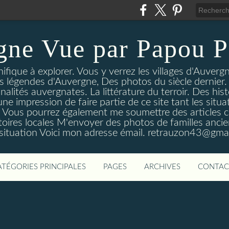
gne Vue par Papou P
ique à explorer. Vous y verrez les villages d'Auvergne
es légendes d'Auvergne, Des photos du siècle dernier. 
nalités auvergnates. La littérature du terroir. Des his
une impression de faire partie de ce site tant les si
 Vous pourrez également me soumettre des articles c
oires locales M'envoyer des photos de familles ancien
 situation Voici mon adresse émail. retrauzon43@gma
ATÉGORIES PRINCIPALES
PAGES
ARCHIVES
CONTAC