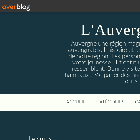
L'Auver
Auvergne une région magnif
auvergnates. L'histoire et l
de notre région. Les person
votre jeunesse . Et enfin 
ressemblent. Bonne visite
hameaux . Me parler des hist
ou la
ACCUEIL
CATÉGORIES
C
lezoux