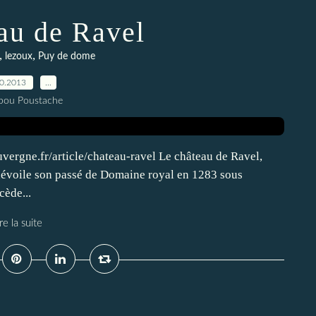
au de Ravel
,
,
lezoux
Puy de dome
10.2013
…
pou Poustache
uvergne.fr/article/chateau-ravel Le château de Ravel,
dévoile son passé de Domaine royal en 1283 sous
cède...
re la suite