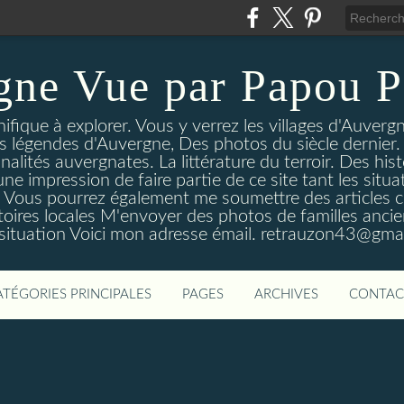
gne Vue par Papou P
ique à explorer. Vous y verrez les villages d'Auvergne
es légendes d'Auvergne, Des photos du siècle dernier. 
nalités auvergnates. La littérature du terroir. Des his
une impression de faire partie de ce site tant les si
 Vous pourrez également me soumettre des articles c
oires locales M'envoyer des photos de familles ancien
 situation Voici mon adresse émail. retrauzon43@gma
ATÉGORIES PRINCIPALES
PAGES
ARCHIVES
CONTAC