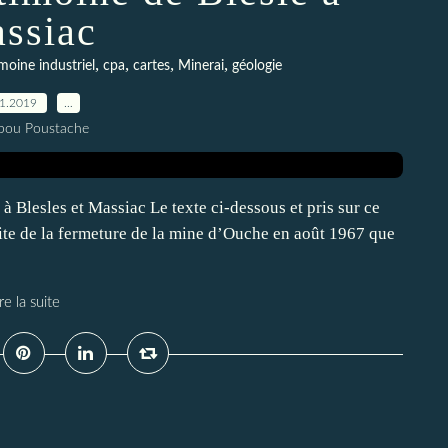
ssiac
,
,
,
,
moine industriel
cpa
cartes
Minerai
géologie
11.2019
…
pou Poustache
 Blesles et Massiac Le texte ci-dessous et pris sur ce
suite de la fermeture de la mine d’Ouche en août 1967 que
re la suite