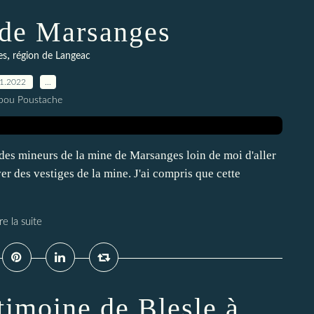
 de Marsanges
,
es
région de Langeac
11.2022
…
pou Poustache
 des mineurs de la mine de Marsanges loin de moi d'aller
uver des vestiges de la mine. J'ai compris que cette
re la suite
ntimoine de Blesle à