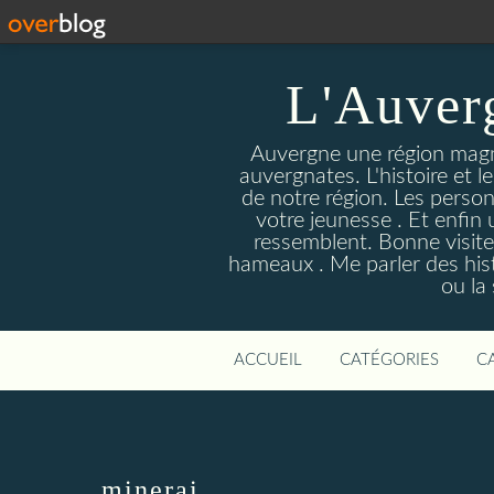
L'Auver
Auvergne une région magnif
auvergnates. L'histoire et l
de notre région. Les person
votre jeunesse . Et enfin 
ressemblent. Bonne visite
hameaux . Me parler des hist
ou la
ACCUEIL
CATÉGORIES
C
minerai