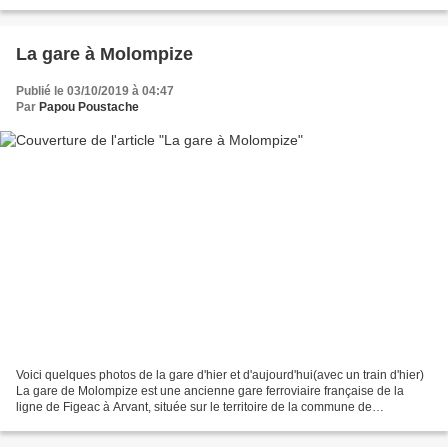
d’Aurouze. Ce sont les restes de...
La gare à Molompize
Publié le 03/10/2019 à 04:47
Par
Papou Poustache
Voici quelques photos de la gare d'hier et d'aujourd'hui(avec un train d'hier)
La gare de Molompize est une ancienne gare ferroviaire française de la
ligne de Figeac à Arvant, située sur le territoire de la commune de
Molompize, dans le département du...