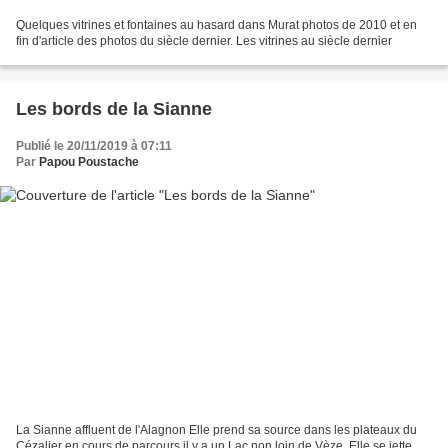
Quelques vitrines et fontaines au hasard dans Murat photos de 2010 et en
fin d'article des photos du siècle dernier. Les vitrines au siècle dernier
Les bords de la Sianne
Publié le 20/11/2019 à 07:11
Par
Papou Poustache
La Sianne affluent de l'Alagnon Elle prend sa source dans les plateaux du
Cézalier en cours de parcours il y a un Lac non loin de Vèze. Elle se jette