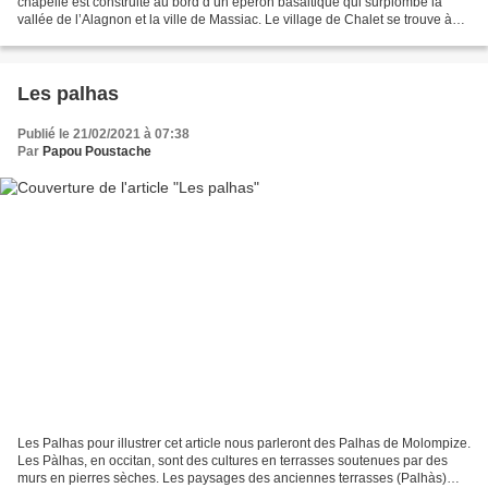
chapelle est construite au bord d’un éperon basaltique qui surplombe la
vallée de l’Alagnon et la ville de Massiac. Le village de Chalet se trouve à
400 mètres à l'est, sur le plateau...
Les palhas
Publié le 21/02/2021 à 07:38
Par
Papou Poustache
Les Palhas pour illustrer cet article nous parleront des Palhas de Molompize.
Les Pàlhas, en occitan, sont des cultures en terrasses soutenues par des
murs en pierres sèches. Les paysages des anciennes terrasses (Palhàs)