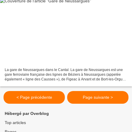
La gare de Neussargues dans le Cantal. La gare de Neussargues est une
gare ferroviaire française des lignes de Béziers à Neussargues (appelée
également « ligne des Causses »), de Figeac à Arvant et de Bort-les-Orgues
à Neussargues, située sur le territoire...
< Page précédente
Page suivante >
Hébergé par Overblog
Top articles
Pages