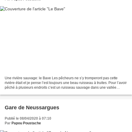
Une rivière sauvage: le Bave Les pêcheurs ne s’y tromperont pas cette
rivière était et je pense l’est toujours une beau ruisseau à truites. Pour l’avoir
pêché à plusieurs endroits c’est un ruisseau sauvage dans une vallée
encaissée surtout si on pêche...
Gare de Neussargues
Publié le 08/04/2020 à 07:10
Par
Papou Poustache