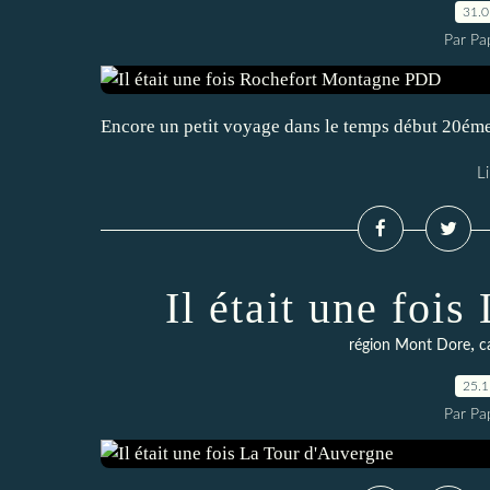
31.
Par Pa
Encore un petit voyage dans le temps début 20éme
Li
Il était une foi
,
région Mont Dore
c
25.
Par Pa