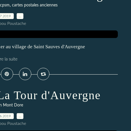
,
cpsm
cartes postales anciennes
07.2019
…
pou Poustache
ier au village de Saint Sauves d'Auvergne
re la suite
La Tour d'Auvergne
on Mont Dore
06.2019
…
pou Poustache