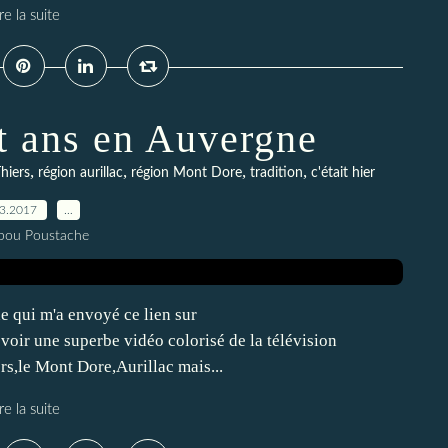
re la suite
nt ans en Auvergne
,
,
,
,
hiers
région aurillac
région Mont Dore
tradition
c'était hier
03.2017
…
pou Poustache
 qui m'a envoyé ce lien sur
oir une superbe vidéo colorisé de la télévision
rs,le Mont Dore,Aurillac mais...
re la suite