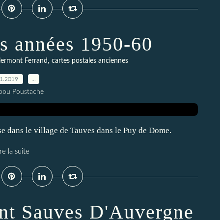
es années 1950-60
,
lermont Ferrand
cartes postales anciennes
11.2019
…
pou Poustache
se dans le village de Tauves dans le Puy de Dome.
re la suite
aint Sauves D'Auvergne