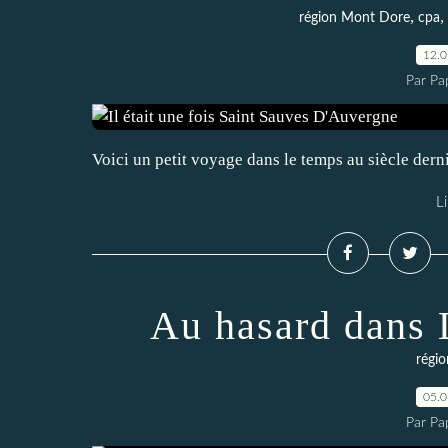
,
,
région Mont Dore
cpa
12.
Par Pa
Voici un petit voyage dans le temps au siècle dern
Li
Au hasard dans 
régi
05.
Par Pa