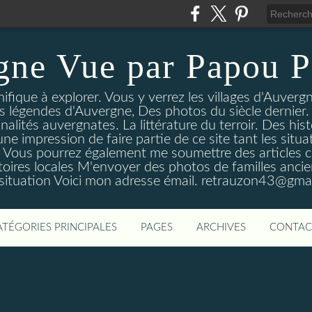
gne Vue par Papou P
ique à explorer. Vous y verrez les villages d'Auvergne
es légendes d'Auvergne, Des photos du siècle dernier. 
nalités auvergnates. La littérature du terroir. Des his
une impression de faire partie de ce site tant les si
 Vous pourrez également me soumettre des articles c
oires locales M'envoyer des photos de familles ancien
 situation Voici mon adresse émail. retrauzon43@gma
ATÉGORIES PRINCIPALES
PAGES
ARCHIVES
CONTAC