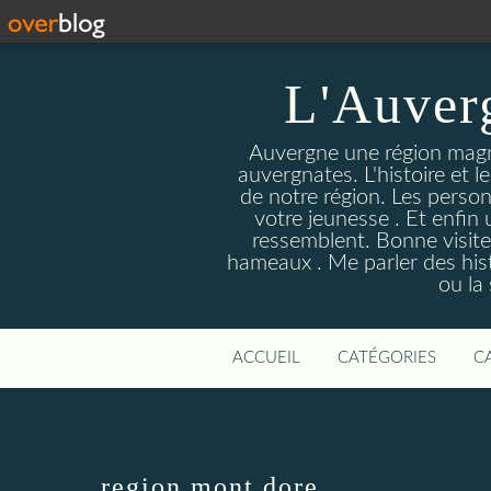
L'Auver
Auvergne une région magnif
auvergnates. L'histoire et l
de notre région. Les person
votre jeunesse . Et enfin 
ressemblent. Bonne visite
hameaux . Me parler des hist
ou la
ACCUEIL
CATÉGORIES
C
region mont dore