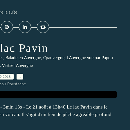
re la suite
lac Pavin
,
,
,
es
Balade en Auvergne
Cpauvergne
L'Auvergne vue par Papou
,
Visitez l'Auvergne
09.2018
…
pou Poustache
- 3min 13s - Le 21 août à 13h40 Le lac Pavin dans le
n volcan. Il s'agit d'un lieu de pêche agréable profond