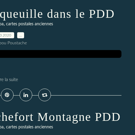
Laqueuille dans le PDD
,
pa
cartes postales anciennes
03.2020
…
pou Poustache
re la suite
Rochefort Montagne PDD
,
pa
cartes postales anciennes