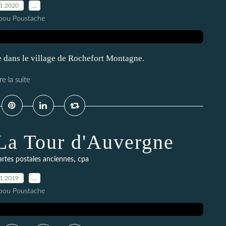
01.2020
…
pou Poustache
 dans le village de Rochefort Montagne.
re la suite
s La Tour d'Auvergne
,
artes postales anciennes
cpa
11.2019
…
pou Poustache