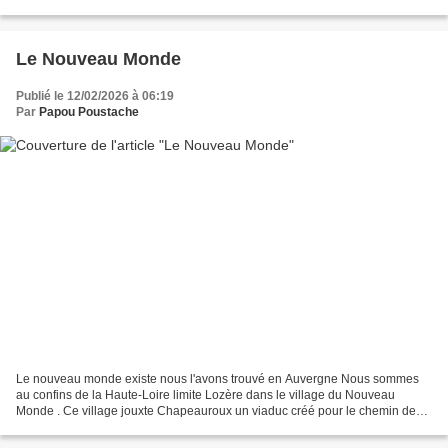
différent. Sur les berges de l'Allier,...
Le Nouveau Monde
Publié le 12/02/2026 à 06:19
Par
Papou Poustache
Le nouveau monde existe nous l'avons trouvé en Auvergne Nous sommes
au confins de la Haute-Loire limite Lozère dans le village du Nouveau
Monde . Ce village jouxte Chapeauroux un viaduc créé pour le chemin de
fer lie les 2 villages celui ci a été construit...