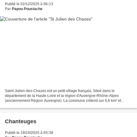
Publié le 02/12/2025 à 06:13
Par
Papou Poustache
Saint-Julien-des-Chazes est un petit village français, Situé dans le
département de la Haute-Loire et la région d'Auvergne-Rhône-Alpes
(anciennement Région Auvergne). La commune s'étend sur 6,6 km² et
compte 71 habitants depuis le dernier recensement...
Chanteuges
Publié le 19/10/2025 à 05:38