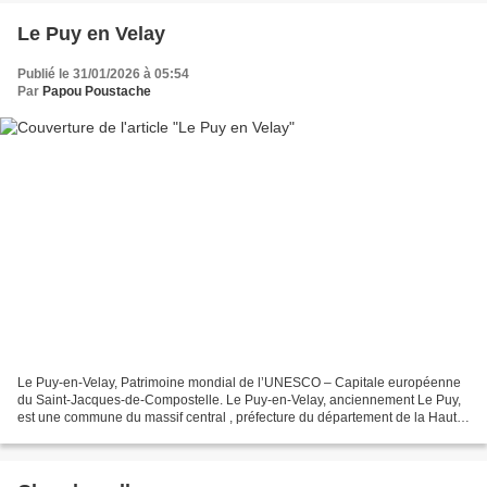
Le Puy en Velay
Publié le 31/01/2026 à 05:54
Par
Papou Poustache
Le Puy-en-Velay, Patrimoine mondial de l’UNESCO – Capitale européenne
du Saint-Jacques-de-Compostelle. Le Puy-en-Velay, anciennement Le Puy,
est une commune du massif central , préfecture du département de la Haute-
Loire en région Auvergne-Rhône-Alpes....