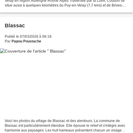
Velay en région Auvergne Rhône Alpes Traversée par la Loire, Coubon se
situe aussi à quelques kilomètres du Puy-en-Velay (7,7 kms) et de Brives-
Charensac (4,6 kms). La commune est traversée...
Blassac
Publié le 07/03/2026 à 06:16
Par
Papou Poustache
Voici les photos du village de Blassac et des alentours. La commune de
Blassac est particulièrement étendue. Elle épouse le relief et s'intègre avec
harmonie aux paysages. Les huit hameaux présentent chacun un visage