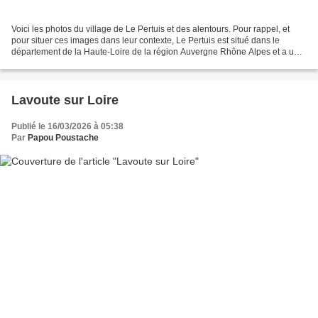
Voici les photos du village de Le Pertuis et des alentours. Pour rappel, et
pour situer ces images dans leur contexte, Le Pertuis est situé dans le
département de la Haute-Loire de la région Auvergne Rhône Alpes et a une
surface de 11.89 km ² pour une...
Lavoute sur Loire
Publié le 16/03/2026 à 05:38
Par
Papou Poustache